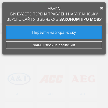
+38 097 505 55 66
ЯЗЫК
×
УВАГА!
0
ВИ БУДЕТЕ ПЕРЕНАПРАВЛЕНІ НА УКРАЇНСЬКУ
ВЕРСІЮ САЙТУ В ЗВ'ЯЗКУ З
ЗАКОНОМ ПРО МОВУ
Запчасти к бытовой технике
Перейти на Українську
Производители
залишитись на російській
СПИСОК ПРОИЗВОДИТЕЛЕЙ
A.T.
ACC
AEG