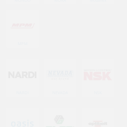
MONDO
MORA
Moulinex
MPM
NARDI
NEVADA
NSK