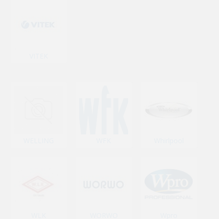
VITEK
WELLING
WFK
Whirlpool
WLK
WORWO
Wpro