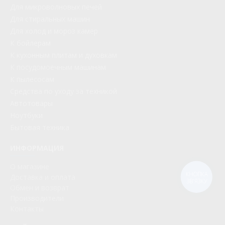
Для микроволновых печей
Для стиральных машин
Для холод и мороз камер
К бойлерам
К кухонным плитам и духовкам
К посудомоечным машинам
К пылесосам
Средства по уходу за техникой
Автотовары
Ноутбуки
Бытовая техника
ИНФОРМАЦИЯ
О магазине
КНОПКА
Доставка и оплата
ЗВ'ЯЗКУ
Обмен и возврат
Производители
Контакты