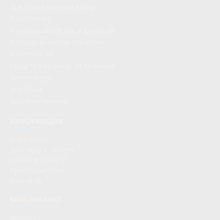
Для холод и мороз камер
К бойлерам
К кухонным плитам и духовкам
К посудомоечным машинам
К пылесосам
Средства по уходу за техникой
Автотовары
Ноутбуки
Бытовая техника
ИНФОРМАЦИЯ
О магазине
Доставка и оплата
Обмен и возврат
Производители
Контакты
МОЙ АККАУНТ
Аккаунт