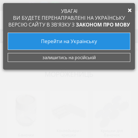
+38 097 505 55 66
ЯЗЫК
×
УВАГА!
0
ВИ БУДЕТЕ ПЕРЕНАПРАВЛЕНІ НА УКРАЇНСЬКУ
ВЕРСІЮ САЙТУ В ЗВ'ЯЗКУ З
ЗАКОНОМ ПРО МОВУ
Запчасти к бытовой технике
Перейти на Українську
Запчасти для мелкой бытовой техники
Запчастини дл
залишитись на російській
ЗАПЧАСТИНИ ДЛЯ ЙОГУРТНИЦЬ,
МОРОЖЕНИЦЬ
Контейнери і
Кришки для
Баночки
кришки
баночок