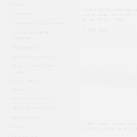
Клапан
245484 полиця для бутилок 
Компрессор
холодильника Hisense/Gore
(аналог 196691, 318414)
Крепления фасада дверей
1 155 грн.
( €22.44 )
Лампа освещения,
плафоны
Ледогенератор
Лотки, форми, ёмкости
Направляющие полок,
ящиков
Панель ящика
Петля двери
Полки, обрамление
Промышленный холод
Пусковое реле
432960 Тримач пляшок (гребі
Разное
полки для холодильника Go
Ручка двери