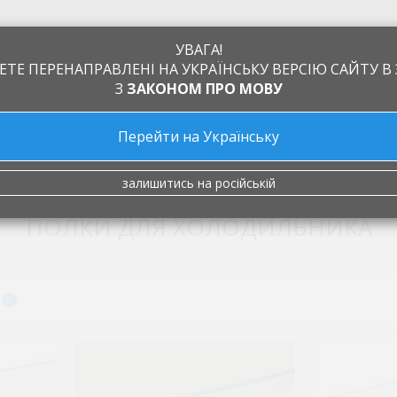
УВАГА!
ЕТЕ ПЕРЕНАПРАВЛЕНІ НА УКРАЇНСЬКУ ВЕРСІЮ САЙТУ В 
З
ЗАКОНОМ ПРО МОВУ
Перейти на Українську
а
Обмен и возврат
Производители
Статьи
Контакты
лкон (полка) двери
залишитись на російській
ПОЛКИ ДЛЯ ХОЛОДИЛЬНИКА
0