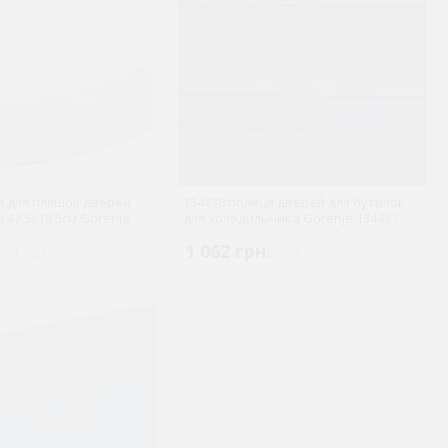
я для пляшок дверей
134438 полиця дверей для бутилок
 47.5x18.5см Gorenje
для холодильника Gorenje 134437
1 062 грн.
( €23.69 )
( €20.65 )