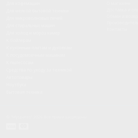
Для кофемашин
О магазине
Доставка и оп
Для мелкой бытовой техники
Обмен и возв
Для микроволновых печей
Производител
Для стиральных машин
Контакты
Для холод и мороз камер
К бойлерам
К кухонным плитам и духовкам
К посудомоечным машинам
К пылесосам
Средства по уходу за техникой
Автотовары
Ноутбуки
Бытовая техника
© “Myspares” 2026. Все права защищены