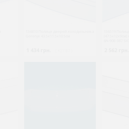
я
134810 Полиця дверей холодильника
156519 Полиц
Gorenje 43.5x11.5x10.5см
(47.5x12x9см)
6N-90B 087 SI
1 434 грн.
2 562 грн.
( €27.87 )