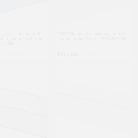
я для пляшок дверей
198823 Полиця для пляшок дверей
 холодильника Gorenje
холодильника Gorenje 54N-H90B 000
GN C 090
677 грн.
( €49.79 )
( €13.15 )