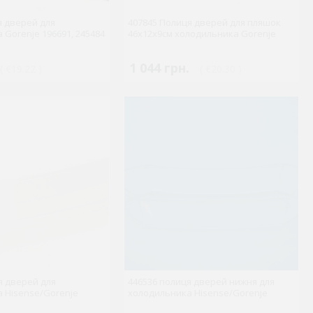
я дверей для
407845 Полиця дверей для пляшок
 Gorenje 196691, 245484
46x12x9см холодильника Gorenje
1 044 грн.
( €19.22 )
( €20.30 )
я дверей для
446536 полиця дверей нижня для
 Hisense/Gorenje
холодильника Hisense/Gorenje