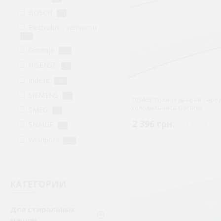
BOSCH
5
Electrolux - запчасти
10
Gorenje
57
HISENSE
4
Indesit
30
SIEMENS
1
105463 Полиця дверей сере
холодильника Gorenje
SMEG
1
2 396 грн.
( €46.56 )
SNAIGE
9
Whirlpool
52
КАТЕГОРИИ
Для стиральных
машин