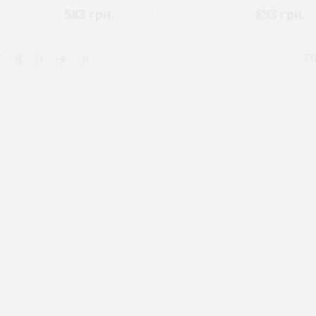
583 грн.
893 грн.
( €11.33 )
П
7
8
9