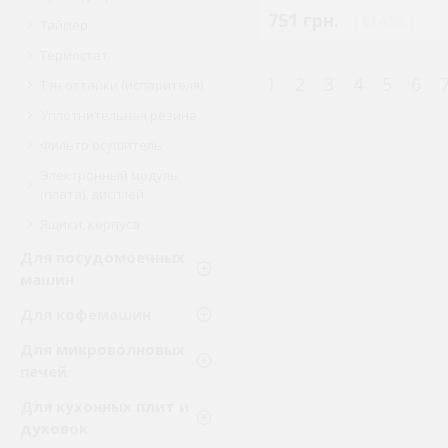
751 грн.
( €14.59 )
Таймер
Термостат
1
2
3
4
5
6
Тэн оттайки (испарителя)
Уплотнительная резина
Фильтр осушитель
Электронный модуль
(плата), дисплей
Ящики, корпуса
Для посудомоечных
машин
Для кофемашин
Для микроволновых
печей
Для кухонных плит и
духовок