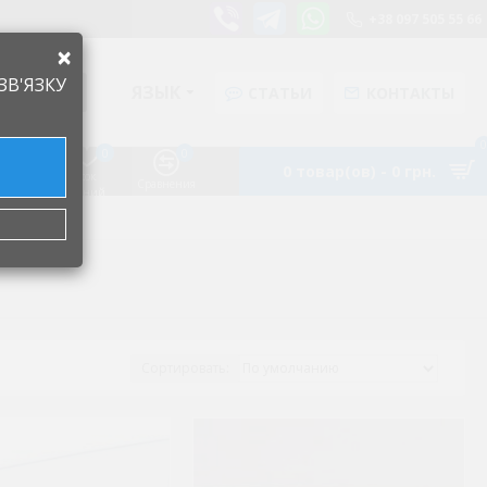
+38 097 505 55 66
×
ЗВ'ЯЗКУ
ЯЗЫК
СТАТЬИ
КОНТАКТЫ
0
0
0
0 товар(ов) - 0 грн.
Список
Аккаунт
Сравнения
желаний
Сортировать: