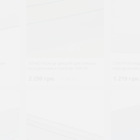
дня
105465 Полиця дверей для пляшок
120079 Полиц
холодильника Gorenje 156519
холодильника
2 290 грн.
1 219 грн.
( €44.50 )