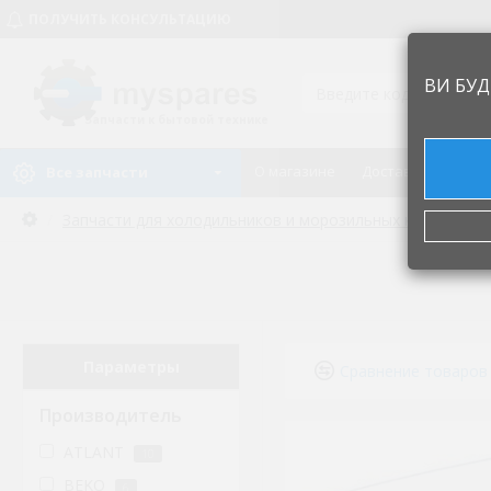
ПОЛУЧИТЬ КОНСУЛЬТАЦИЮ
ВИ БУД
Запчасти к бытовой технике
О магазине
Доставка и оплат
Все запчасти
Запчасти для холодильников и морозильных камер
Ба
Параметры
Сравнение товаров
Производитель
ATLANT
10
BEKO
6