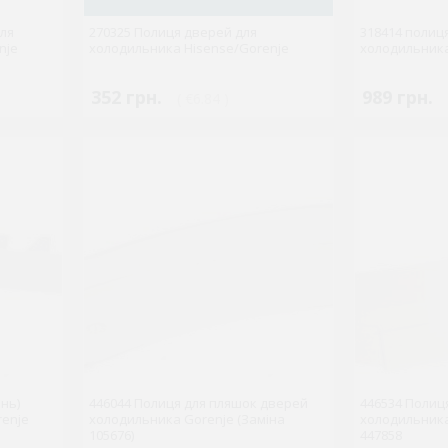
для
270325 Полиця дверей для
318414 полиц
nje
холодильника Hisense/Gorenje
холодильника
352 грн.
989 грн.
( €6.84 )
нь)
446044 Полиця для пляшок дверей
446534 Полиц
renje
холодильника Gorenje (Заміна
холодильника
105676)
447858