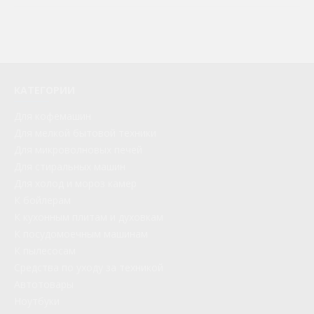
КАТЕГОРИИ
Для кофемашин
Для мелкой бытовой техники
Для микроволновых печей
Для стиральных машин
Для холод и мороз камер
К бойлерам
К кухонным плитам и духовкам
К посудомоечным машинам
К пылесосам
Средства по уходу за техникой
Автотовары
Ноутбуки