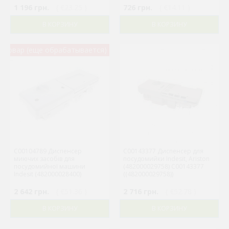
1 196 грн.
( €23.25 )
726 грн.
( €14.11 )
В КОРЗИНУ
В КОРЗИНУ
 товар (еще обрабатывается)
C00104789 Диспенсер
C00143377 Диспенсер для
миючих засобів для
посудомийки Indesit, Ariston
посудомийної машини
(482000029758) C00143377
Indesit (482000028400)
((482000029758))
2 642 грн.
( €51.36 )
2 716 грн.
( €52.78 )
В КОРЗИНУ
В КОРЗИНУ