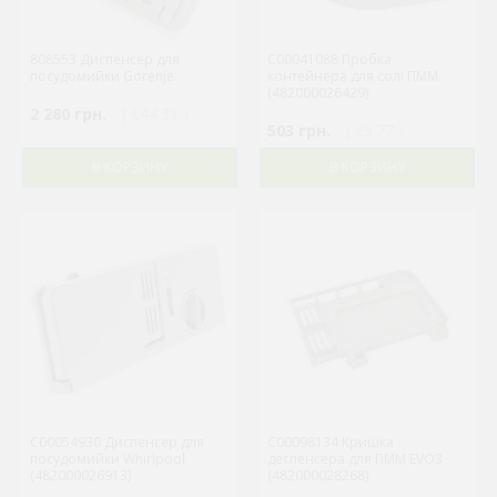
808553 Диспенсер для
C00041088 Пробка
посудомийки Gorenje
контейнера для солі ПММ
(482000026429)
2 280 грн.
( €44.31 )
503 грн.
( €9.77 )
В КОРЗИНУ
В КОРЗИНУ
C00054930 Диспенсер для
C00098134 Кришка
посудомийки Whirlpool
деспенсера для ПММ EVO3
(482000026913)
(482000028268)