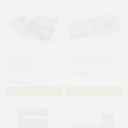
C00258634 Диспенсер
C00269326 Диспенсер для
(дозатор) для посудомийних
ПММ Indesit (482000022041)
машин Whirlpool
(482000030509)
2 711 грн.
( €52.70 )
2 801 грн.
( €54.45 )
В КОРЗИНУ
В КОРЗИНУ