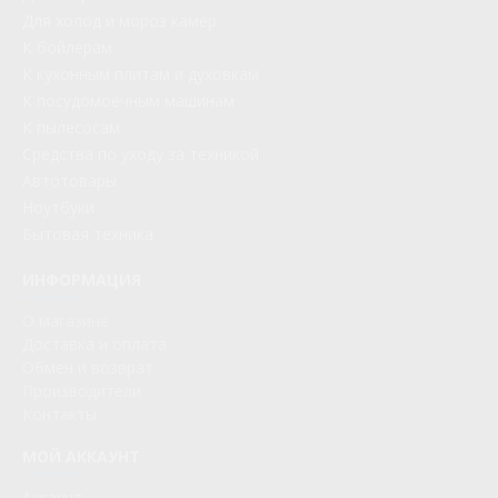
Для холод и мороз камер
К бойлерам
К кухонным плитам и духовкам
К посудомоечным машинам
К пылесосам
Средства по уходу за техникой
Автотовары
Ноутбуки
Бытовая техника
ИНФОРМАЦИЯ
О магазине
Доставка и оплата
Обмен и возврат
Производители
Контакты
МОЙ АККАУНТ
Аккаунт