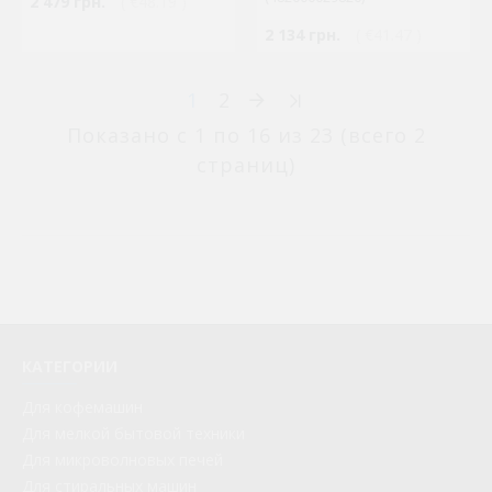
2 479 грн.
( €48.19 )
2 134 грн.
( €41.47 )
1
2
Показано с 1 по 16 из 23 (всего 2
страниц)
КАТЕГОРИИ
Для кофемашин
Для мелкой бытовой техники
Для микроволновых печей
Для стиральных машин