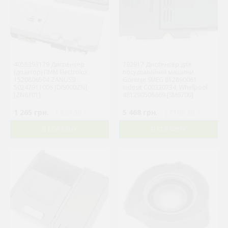
4055393179 Диспенсер
792917 Диспенсер для
(дозатор) ПММ Electrolux
посудомийної машини
1520806504 ZANUSSI
Gorenje SMEG 812890061
50247911006 [DIS000ZN]
Indesit C00320734, Whirlpool
[ZN6701]
481290508669 [SM6700]
1 265 грн.
( €24.58 )
5 468 грн.
( €106.28 )
В КОРЗИНУ
В КОРЗИНУ