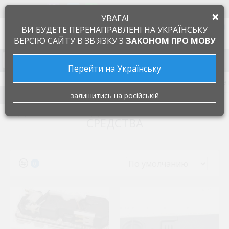
+38 097 505 55 66
ЯЗЫК
×
УВАГА!
0
ВИ БУДЕТЕ ПЕРЕНАПРАВЛЕНІ НА УКРАЇНСЬКУ
ВЕРСІЮ САЙТУ В ЗВ'ЯЗКУ З
ЗАКОНОМ ПРО МОВУ
Запчасти к бытовой технике
Перейти на Українську
Запчасти для посудомоечных машин
Диспенсер (доза
FILTER
залишитись на російській
ДИСПЕНСЕР (ДОЗАТОР) МИЮЩЕГО
СРЕДСТВА
0