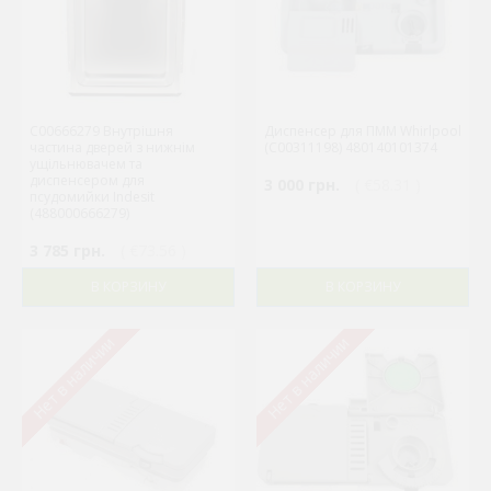
C00666279 Внутрішня
Диспенсер для ПММ Whirlpool
частина дверей з нижнім
(C00311198) 480140101374
ущільнювачем та
диспенсером для
3 000 грн.
( €58.31 )
псудомийки Indesit
(488000666279)
3 785 грн.
( €73.56 )
В КОРЗИНУ
В КОРЗИНУ
Нет в наличии
Нет в наличии