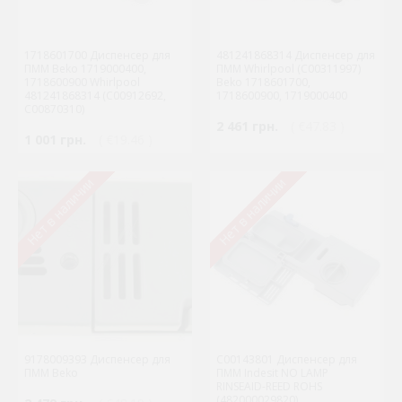
1718601700 Диспенсер для
481241868314 Диспенсер для
ПММ Beko 1719000400,
ПММ Whirlpool (C00311997)
1718600900 Whirlpool
Beko 1718601700,
481241868314 (C00912692,
1718600900, 1719000400
C00870310)
2 461 грн.
( €47.83 )
1 001 грн.
( €19.46 )
Нет в наличии
Нет в наличии
9178009393 Диспенсер для
C00143801 Диспенсер для
ПММ Beko
ПММ Indesit NO LAMP
RINSEAID-REED ROHS
(482000029820)