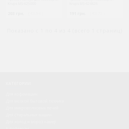
Krups MS-625000
Krups MS-624826
203 грн.
( €3.94 )
191 грн.
( €3.72 )
Показано с 1 по 4 из 4 (всего 1 страниц)
КАТЕГОРИИ
Для кофемашин
Для мелкой бытовой техники
Для микроволновых печей
Для стиральных машин
Для холод и мороз камер
К бойлерам