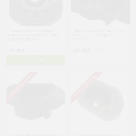
Тримач капсул кавоварки
Держатель кофейных капсул
Krups Dolce Gusto Infinissima
DOLCE GUSTO Krups MS-
KP170 MS-624560
622727
247 грн.
( €4.80 )
237 грн.
( €4.60 )
В КОРЗИНУ
Нет в наличии
Нет в наличии
Тримач капсул для кавоварки
Тримач капсул кавоварки