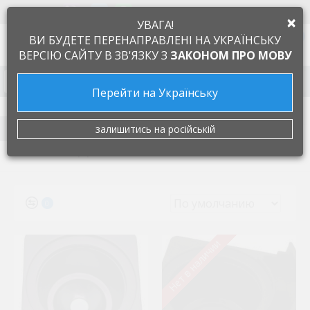
+38 097 505 55 66
ЯЗЫК
×
УВАГА!
0
ВИ БУДЕТЕ ПЕРЕНАПРАВЛЕНІ НА УКРАЇНСЬКУ
ВЕРСІЮ САЙТУ В ЗВ'ЯЗКУ З
ЗАКОНОМ ПРО МОВУ
Запчасти к бытовой технике
Перейти на Українську
Запчасти для кофемашин
Держатели капсул
FILTER
залишитись на російській
ДЕРЖАТЕЛИ КАПСУЛ
0
Нет в наличии