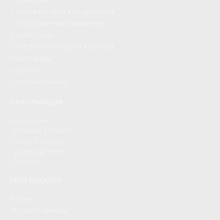
К кухонным плитам и духовкам
К посудомоечным машинам
К пылесосам
Средства по уходу за техникой
Автотовары
Ноутбуки
Бытовая техника
ИНФОРМАЦИЯ
О магазине
Доставка и оплата
Обмен и возврат
Производители
Контакты
МОЙ АККАУНТ
Аккаунт
История заказов