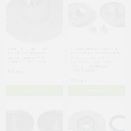
Опора для стиральной
Рем комплект фланцев 2 шт с
машины оригинал со
валом M8 на 5-ть отверствий в
стороны шкива ARDO
комплекте болты (Замена
725002200 651029594
481252088117) (Аналог
Cod.085) (C00380523)
480110100802
575 грн.
( €11.17 )
334 грн.
( €6.50 )
В КОРЗИНУ
В КОРЗИНУ