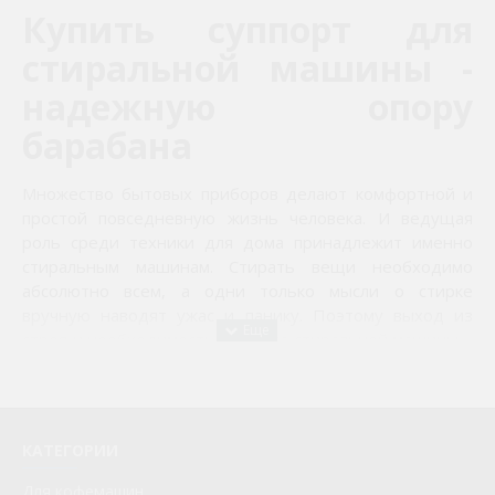
Купить суппорт для
стиральной машины -
надежную опору
барабана
Множество бытовых приборов делают комфортной и
простой повседневную жизнь человека. И ведущая
роль среди техники для дома принадлежит именно
стиральным машинам. Стирать вещи необходимо
абсолютно всем, а одни только мысли о стирке
вручную наводят ужас и панику. Поэтому выход из
строя и необходимость ремонта стиральной машины –
это уже серьёзное нарушение привычного уклада
жизни, а для многих сравнимо с бытовой катастрофой.
И прежде, чем устраивать стресс себе и семейному
бюджету, нужно разобраться в причине поломки – в
КАТЕГОРИИ
большинстве случаев её можно устранить. А при
рациональном решении вопроса – еще и довольно
Для кофемашин