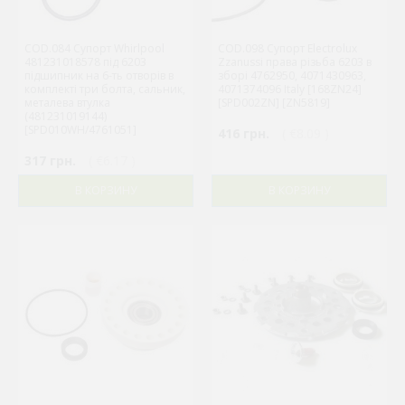
COD.084 Супорт Whirlpool
COD.098 Супорт Electrolux
481231018578 під 6203
Zzanussi права різьба 6203 в
підшипник на 6-ть отворів в
зборі 4762950, 4071430963,
комплекті три болта, сальник,
4071374096 Italy [168ZN24]
металева втулка
[SPD002ZN] [ZN5819]
(481231019144)
[SPD010WH/4761051]
416 грн.
( €8.09 )
317 грн.
( €6.17 )
В КОРЗИНУ
В КОРЗИНУ