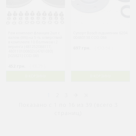
Рем комплект фланцев 2шт с
Супорт Bosch підшипник 6204
валом (M6) на 5-ть отверствий
00480138 COD.086
в комплекте 10 болтиков і 2
веринга (481252088117,
697 грн.
( €13.54 )
480110100802) [4761030]
[IG5821] COD.085
452 грн.
( €8.79 )
В КОРЗИНУ
В КОРЗИНУ
1
2
3
Показано с 1 по 16 из 39 (всего 3
страниц)