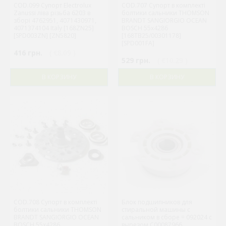
COD.099 Супорт Electrolux
COD.707 Супорт в комплекті
Zanussi ліва різьба 6203 в
болтики сальники THOMSON
зборі 4762951, 4071430971,
BRANDT SANGIORGIO OCEAN
4071374104 Italy [168ZN25]
BOSCH 55x4286
[SPD003ZN] [ZN5820]
[168TB25/00301178]
[SPD001FA]
416 грн.
( €8.09 )
529 грн.
( €10.29 )
В КОРЗИНУ
В КОРЗИНУ
COD.708 Супорт в комплекті
Блок подшипников для
болтики сальники THOMSON
стиральной машины с
BRANDT SANGIORGIO OCEAN
сальником в сборе = 092024 с
BOSCH 55x4286
вырезом C00087966