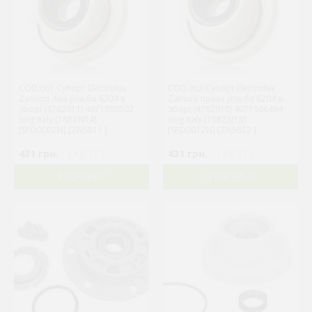
COD.061 Супорт Electrolux
COD.062 Супорт Electrolux
Zanussi ліва різьба 6204 в
Zanussi права різьба 6204 в
зборі (4762911) 4071306502
зборі (4762910) 4071306494
orig Italy [168ZN14]
orig Italy [168ZN13]
[SPD000ZN] [ZN5811 ]
[SPD001ZN] [ZN5812 ]
431 грн.
( €8.37 )
431 грн.
( €8.37 )
В КОРЗИНУ
В КОРЗИНУ