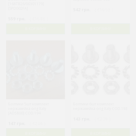
[168TB26/00301179]
[SPD002FA]
542 грн.
( €10.53 )
559 грн.
( €10.86 )
В КОРЗИНУ
В КОРЗИНУ
Болтики 5шт комплект
Болтики 6шт комплект
нержавейка orig Italy
нержавейка orig Italy COD.193
[AD5800] COD.194
143 грн.
( €2.78 )
147 грн.
( €2.86 )
В КОРЗИНУ
В КОРЗИНУ