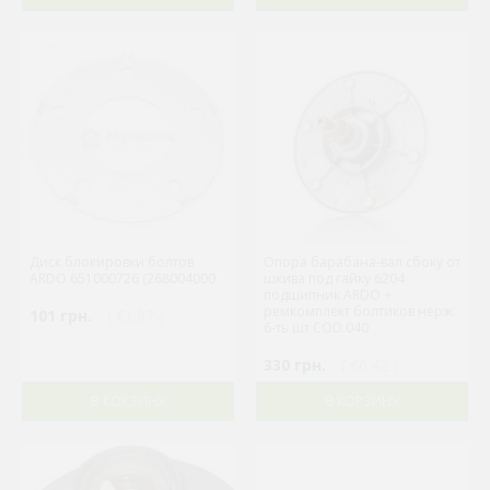
Диск блокировки болтов
Опора барабана-вал сбоку от
ARDO 651000726 (268004000
шкива под гайку 6204
подшипник ARDO +
ремкомплект болтиков нерж.
101 грн.
( €1.97 )
6-ть шт COD.040
330 грн.
( €6.42 )
В КОРЗИНУ
В КОРЗИНУ