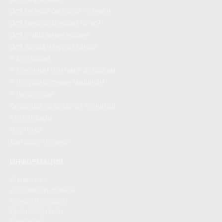
недорого. Проявить бдительность стоит уже тогда,
Для мелкой бытовой техники
когда ваша машина отработала довольно длительный
Для микроволновых печей
срок, а появление нехарактерных шумов при нагрузке
Для стиральных машин
требует немедленной диагностики. При
Для холод и мороз камер
игнорировании проблемы это может вывести из строя
К бойлерам
суппорт стиральной машины.
К кухонным плитам и духовкам
Суппорт (фланец
К посудомоечным машинам
К пылесосам
барабана) стиральной
Средства по уходу за техникой
машины: почему
Автотовары
вышел из строя и что
Ноутбуки
Бытовая техника
делать?
ИНФОРМАЦИЯ
Суппорт стиральной машины (опора или фланец) – это
О магазине
подшипник, с помощью которого фиксируется барабан
Доставка и оплата
стиральной машины. Не ждите, пока Ваша неизменная
Обмен и возврат
помощница заявит о полной капитуляции. На
Производители
начальной стадии
ремонт стиральной машины
Контакты