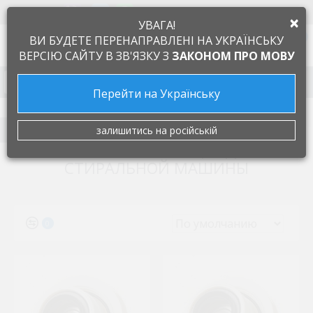
+38 097 505 55 66
ЯЗЫК
×
УВАГА!
0
ВИ БУДЕТЕ ПЕРЕНАПРАВЛЕНІ НА УКРАЇНСЬКУ
ВЕРСІЮ САЙТУ В ЗВ'ЯЗКУ З
ЗАКОНОМ ПРО МОВУ
Запчасти к бытовой технике
Перейти на Українську
Запчасти для стиральных машин
Суппорта (фланцы)
FILTER
залишитись на російській
СУППОРТА (ФЛАНЦЫ) ДЛЯ
СТИРАЛЬНОЙ МАШИНЫ
0