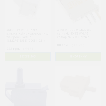
481010398859 Кнопка
498038 Вимикач/вмикач
вимикач світла холодильника
світла HL-404KS WH A6
Whirlpool (Заміна
холодильника Gorenje
481227618538) (C00311221)
88 грн.
( €1.72 )
222 грн.
( €4.31 )
В КОРЗИНУ
В КОРЗИНУ