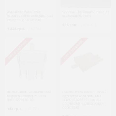
481246818394 Кнопка
S229.047 - геркон(8536501190)
вимикач світла холодильника
выключатель света
Whirlpool (C00345708)
536 грн.
( €10.41 )
1 424 грн.
( €27.68 )
Нет в наличии
Нет в наличии
Выключатель механический
Выключатель механический
подсветки холодильника
подсветки холодильника
Beko 4220130100
ELTEK 10.0256.17 (Замена
C00269274) (482000022684)
C00075585
143 грн.
( €2.77 )