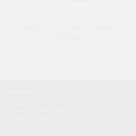
342 грн.
( €6.65 )
1
2
Показано с 1 по 16 из 25 (всего 2
страниц)
КАТЕГОРИИ
Для кофемашин
Для мелкой бытовой техники
Для микроволновых печей
Для стиральных машин
Для холод и мороз камер