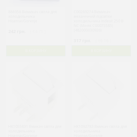
888958 Вимикач світла для
C00269274 Вимикач
холодильника
механічний підсвітки
Hisense/Gorenje
холодильника Indesit 250 В
NC (Міняє C00075585)
(482000030926)
242 грн.
( €4.71 )
317 грн.
( €6.16 )
В КОРЗИНУ
В КОРЗИНУ
HK1055831 Вмикач світла для
HK1092783 Вмикач світла для
холодильника
холодильника
Hisense/Gorenje
Hisense/Gorenje