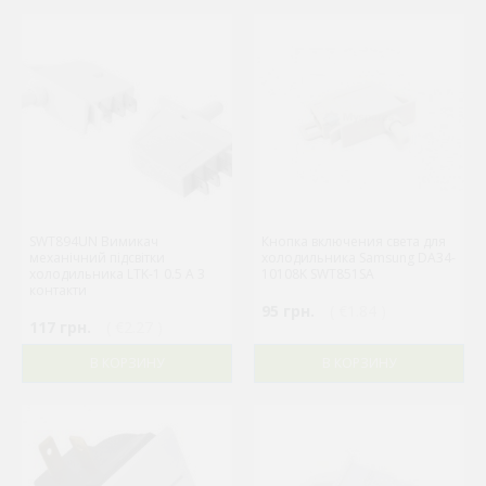
SWT894UN Вимикач
Кнопка включения света для
механічний підсвітки
холодильника Samsung DA34-
холодильника LTK-1 0.5 A 3
10108K SWT851SA
контакти
95 грн.
( €1.84 )
117 грн.
( €2.27 )
В КОРЗИНУ
В КОРЗИНУ