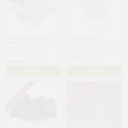
Кнопка выключатель света
Толкатель кнопки
DEKA 250 В NC холодильника
холодильника Indesit
Indesit (488000525206)
(488000509125) C00509125
C00525206
61 грн.
( €1.19 )
425 грн.
( €8.27 )
В КОРЗИНУ
В КОРЗИНУ
Нет в наличии
Нет в наличии