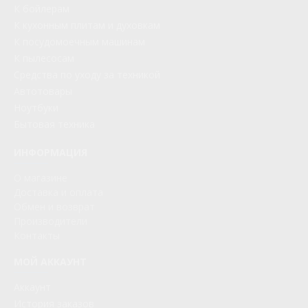
К бойлерам
К кухонным плитам и духовкам
К посудомоечным машинам
К пылесосам
Средства по уходу за техникой
Автотовары
Ноутбуки
Бытовая техника
ИНФОРМАЦИЯ
О магазине
Доставка и оплата
Обмен и возврат
Производители
Контакты
МОЙ АККАУНТ
Аккаунт
История заказов