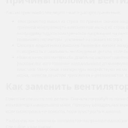
Рассмотрим наиболее вероятные и распространённые:
Электромотор вышел из строя, по причине скачков нап
причиной неисправности вентилятора: выход из строя 
необходимо подать электрическое напряжение на вентил
превышает параметры, указанные на крышке мотора.
Смазка в подшипниках высохла. Причина в потоке возд
осматривать и смазывать необходимые детали, если 
Низкое качество материала. Довольно распространённа
расходы при изготовлении холодильников до минимума.
пластика. Минусовые температуры воздействуют на мат
корки, лопасти зачастую трескаются и отваливаются. 
Как заменить вентилято
Совет: не спешите это делать. Сначала попробуйте полн
вентилятора намерзшего инея. Поэтому холодильник може
если разморозка не помогла, пора приступать к замене.
Разберем, как заменить вентилятор на примере одной из
Следуйте этим шагам: