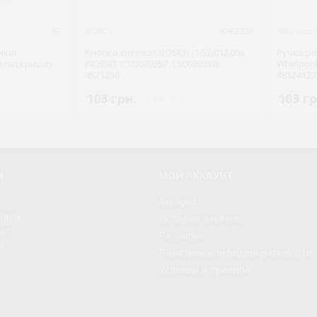
53
BOSCH
90458338
Whirlpool
икої
Кнопка сетевая BOSCH (1.52.012.05),
Ручка ре
и під кришку
INDESIT (C00030357, C00030358)
Whirlpoo
4521250
48124127
103 грн.
103 гр
( €2.00 )
Я
МОЙ АККАУНТ
Аккаунт
лата
История заказов
рат
Рассылка
и
Политики конфиденциальности
Условия и правила