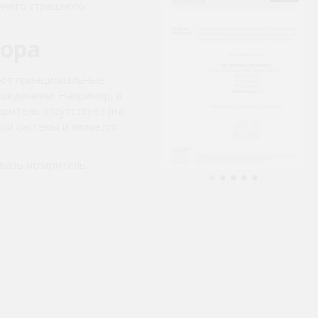
ичего страшного.
ора
меют принципиальные
хлаждением. Например, в
аритель отсутствует (на
ой системы и является
возь испаритель.