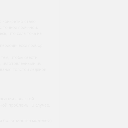
о конкретно стало
с точной причиной,
сь, что сила тока не
 периодически прибор
 тем, чтобы свести
, изготовленными из
ования толстой ледяной
асании лопастей
ной проблемы. В случае,
я большинства моделей).