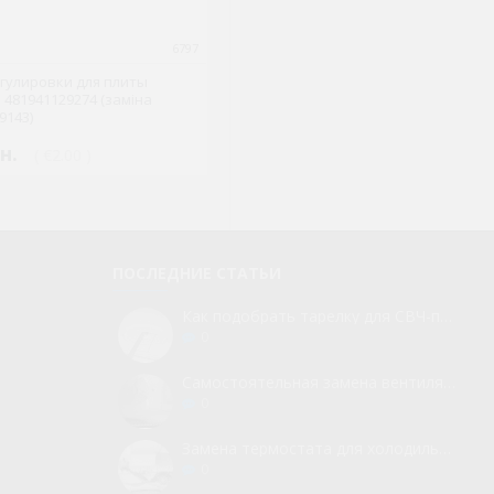
6797
гулировки для плиты
l 481941129274 (заміна
9143)
н.
( €2.00 )
ПОСЛЕДНИЕ СТАТЬИ
Как подобрать тарелку для СВЧ-печи
0
Самостоятельная замена вентилятора для холодильника
0
Замена термостата для холодильника без вызова мастера
0