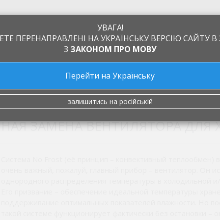
УВАГА!
ЕТЕ ПЕРЕНАПРАВЛЕНІ НА УКРАЇНСЬКУ ВЕРСІЮ САЙТУ В 
З
ЗАКОНОМ ПРО МОВУ
Перейти на Українську
а
Обмен и возврат
Производители
Статьи
Контакты
олодильника
залишитись на російській
НАЯ ЗАМЕНА ВЕНТИЛЯТОРА ДЛЯ
Система No Frost (её принцип – конвективный теплообмен) 
очень важный, пожалуй, главный прибор – вентилятор. Он и
однородного распределения температуры в холодильной и/
Его призвание – обеспечение идеальной температуры хране
поддерживание оптимальных показателей влажности. Но пос
такой системе функционирует фактически без остановки – о