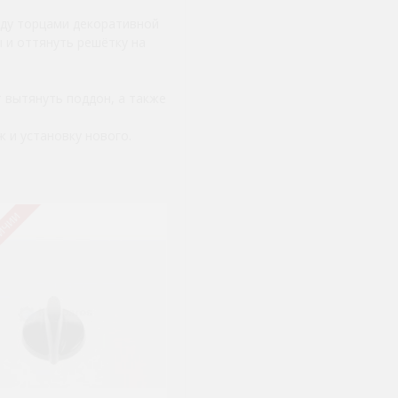
жду торцами декоративной
 и оттянуть решётку на
т вытянуть поддон, а также
 и установку нового.
личии