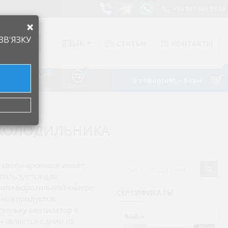
+38 097 505 55 66
×
ЗВ'ЯЗКУ
ЯЗЫК
СТАТЬИ
КОНТАКТЫ
0
0
0
0 товар(ов) - 0 грн.
Список
Аккаунт
Сравнения
желаний
 ХОЛОДИЛЬНИКА
в своём арсенале имеет
спользуется для
или морозильной камере.
СЕРТИФИКАТЫ
ния продуктов,
кольку вентилятор в
н является одним из