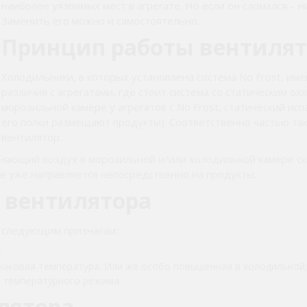
наиболее уязвимых мест в агрегате. Но если он сломался – н
Заменить его можно и самостоятельно.
Принцип работы вентилят
Холодильники, в которых установлена система No Frost, и
различия с агрегатами, где стоит система со статическим о
морозильной камере у агрегатов с No Frost, статический исп
его полки размещают продукты). Соответственно частью так
вентилятор.
гоняющий воздух в морозильной и/или холодильной камере ск
ее уже направляется непосредственно на продукты.
 вентилятора
о следующим признакам:
;
наковая температура. Или же особо повышенная в холодильной;
 температурного режима.
лятора