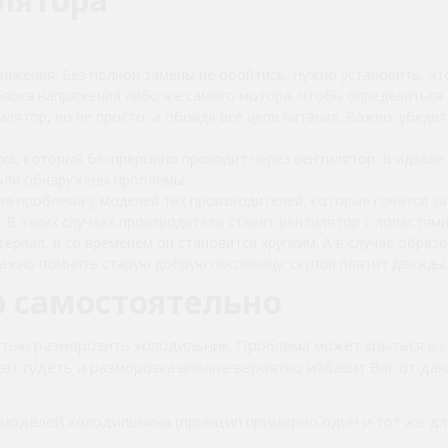
ряжения. Без полной замены не обойтись. Нужно установить, чт
блока напряжения либо же самого мотора. Чтобы определиться 
ятор, но не просто, а обойдя все цепи питания. Важно: убедите
уха, который беспрерывно проходит через вентилятор. В идеале
были обнаружены проблемы.
я проблема у моделей тех производителей, которые гонятся за
 В таких случаях производители ставят вентилятор с лопастями
ериал, и со временем он становится хрупким. А в случае образ
Важно помнить старую добрую пословицу: скупой платит дважды.
р самостоятельно
остью разморозить холодильник. Проблема может крыться в к
т гудеть и разморозка вполне вероятно избавит Вас от дан
 моделей холодильника (принцип примерно один и тот же дл