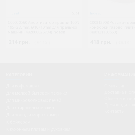
Indesit
5361
Indesit
C00050560 Амортизатор правий 100N
C00312908 Розсікач вел
195+285mm. Ø10+10mm для пральної
конфорки газової плит
машини (482000026734) Indesit
(480121103653)
214 грн.
418 грн.
( €4.15 )
( €8.13 )
КАТЕГОРИИ
ИНФОРМАЦИ
Для кофемашин
О магазине
Доставка и оп
Для мелкой бытовой техники
Обмен и возв
Для микроволновых печей
Производител
Для стиральных машин
Контакты
Для холод и мороз камер
К бойлерам
К кухонным плитам и духовкам