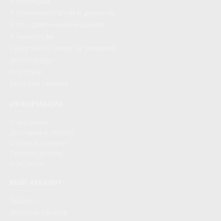
К бойлерам
К кухонным плитам и духовкам
К посудомоечным машинам
К пылесосам
Средства по уходу за техникой
Автотовары
Ноутбуки
Бытовая техника
ИНФОРМАЦИЯ
О магазине
Доставка и оплата
Обмен и возврат
Производители
Контакты
МОЙ АККАУНТ
Аккаунт
История заказов