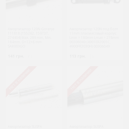
Амортизатор 120N Gorenje
Амортизатор 120N под болт
111818 (155262, 159737,
11mm пласмасовый корпус
274404) Max. 289 mm, Min.
Lmin = 180mm Lmax = 278mm
184mm. D=12+8 mm
00306049 (4901ER2001C,
SAR003GO
4900FR2030H) 00306049
141 грн.
( )
113 грн.
( )
Нет в наличии
Нет в наличии
Амортизатор SUSPA
Амортизатор SUSPA