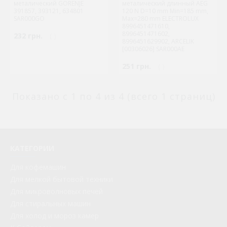
металический GORENJE
металический длинный AEG
391857, 393121, 634801
120 N D=10 mm Min=185 mm,
SAR000GO
Max=280 mm ELECTROLUX
8996451471610,
8996451471602,
232 грн.
( )
8996451629902, ARCELIK
[00306026] SAR000AE
251 грн.
( )
Показано с 1 по 4 из 4 (всего 1 страниц)
КАТЕГОРИИ
Для кофемашин
Для мелкой бытовой техники
Для микроволновых печей
Для стиральных машин
Для холод и мороз камер