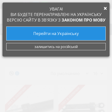
+38 097 505 55 66
ЯЗЫК
×
УВАГА!
0
ВИ БУДЕТЕ ПЕРЕНАПРАВЛЕНІ НА УКРАЇНСЬКУ
ВЕРСІЮ САЙТУ В ЗВ'ЯЗКУ З
ЗАКОНОМ ПРО МОВУ
Запчасти к бытовой технике
Перейти на Українську
Производители
SUSPA
залишитись на російській
SUSPA
0
Нет в наличии
Нет в наличии