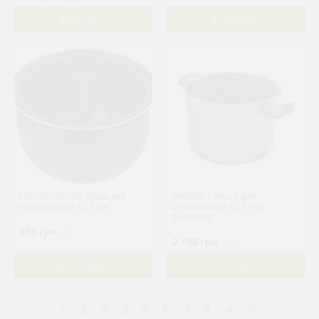
В КОРЗИНУ
В КОРЗИНУ
US-7231002138 Чаша для
XA602011 Чаша для
мультиварки 4 L Tefal
мультиварки 6 L Tefal
XA602010
833 грн.
( )
2 198 грн.
( )
В КОРЗИНУ
В КОРЗИНУ
1
2
3
4
5
6
7
8