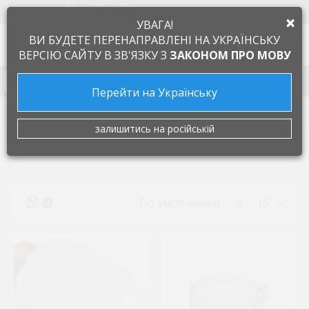
+38 097 505 55 66
ЯЗЫК
×
УВАГА!
0
ВИ БУДЕТЕ ПЕРЕНАПРАВЛЕНІ НА УКРАЇНСЬКУ
ВЕРСІЮ САЙТУ В ЗВ'ЯЗКУ З
ЗАКОНОМ ПРО МОВУ
Запчасти к бытовой технике
Перейти на Українську
Производители
TEFAL
залишитись на російській
TEFAL
0