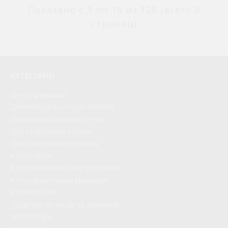
Показано с 1 по 16 из 128 (всего 8
страниц)
КАТЕГОРИИ
Для кофемашин
Для мелкой бытовой техники
Для микроволновых печей
Для стиральных машин
Для холод и мороз камер
К бойлерам
К кухонным плитам и духовкам
К посудомоечным машинам
К пылесосам
Средства по уходу за техникой
Автотовары