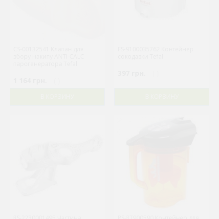
CS-00132541 Клапан для
FS-9100035762 Контейнер
збору накипу ANTI-CALC
сокодавки Tefal
парогенератора Tefal
397 грн.
( )
1 164 грн.
( )
В КОРЗИНУ
В КОРЗИНУ
RS-2230001495 Частина
RS-RT900590 Контейнер для