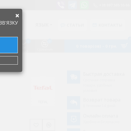
+38 097 505 55 66
×
ЗВ'ЯЗКУ
ЯЗЫК
СТАТЬИ
КОНТАКТЫ
0
0
0
0 товар(ов) - 0 грн.
Список
Аккаунт
Сравнения
желаний
l
Быстрая доставка
Срочная отправка
товара, удобные
условия
Возврат товара
TEFAL
В течении 14 дней
Онлайн оплата
Удобно и безопасно