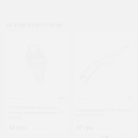
ИЗ ЭТОЙ ЖЕ КАТЕГОРИИ
Moulinex
4808
TEFAL
773
SS-7235005895 Фільтр від
Опора кнопки L=200 чайника
накипу чайника Moulinex SS-
Tefal SS-201155
200243
42 грн.
37 грн.
( €0.81 )
( €0.71 )