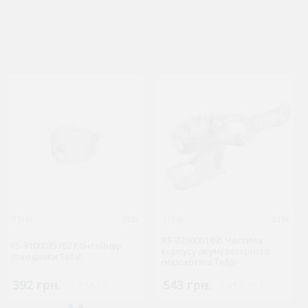
TEFAL
TEFAL
10447
7360
TEFAL
TEFAL
9954
5119
RS-2230001495 Частина
SS-207844 Фільтр від накипу
FS-9100035762 Контейнер
SS-986900 Фіксатор чайника
корпусу акумуляторного
чайника Tefal
сокодавки Tefal
термопота Tefal
порохотяга Tefal
74 грн.
392 грн.
170 грн.
543 грн.
( €1.43 )
( €7.61 )
( €3.31 )
( €10.55 )