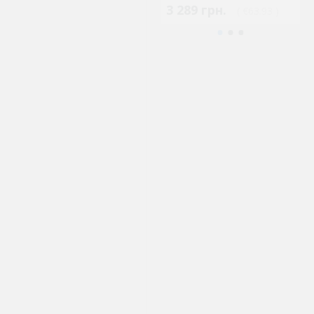
3 289 грн.
2
( €63.93 )