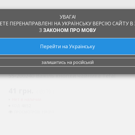
УВАГА!
ЕТЕ ПЕРЕНАПРАВЛЕНІ НА УКРАЇНСЬКУ ВЕРСІЮ САЙТУ В 
З
ЗАКОНОМ ПРО МОВУ
Перейти на Українську
а
Обмен и возврат
Производители
Статьи
Контакты
я чайників і термопотів
SS-200240 Важіль кнопки чайника Tefa
залишитись на російській
SS-200240 Важіль кнопки чайника Tefal
41 грн.
( €0.79 )
Нет в наличии
4652
КОД:
ПРОСМОТРОВ: 191311