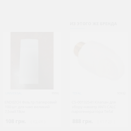
ИЗ ЭТОГО ЖЕ БРЕНДА
UNIVERSAL
9996
TEFAL
TEFAL
9939
10932
END02CH Фільтр паперовий
SS-200245 Ущільнююче
CS-00132541 Клапан для
100 шт для чаю великий
кільце тена чайника
збору накипу ANTI-CALC
7,5смХ18см
Moulinex
парогенератора Tefal
108 грн.
48 грн.
888 грн.
( €2.09 )
( €0.93 )
( €17.25 )