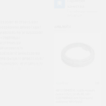
Гарантия
качества
Сертифицированная
продукция
63330/87 BF273815/890
АНАЛОГИ
662240/890 BF999132/87
BF663030/89 BF925232/87
BY296850/87
BF2731MS/89
BF6628B1/87A
63E3E/870 BF663230/89
F662043/870 BF663130/87
262090/870 BF273815/870
63010/870 BF26313E/890
Whirlpool
558
G
481010840596 Ущільнювач
8
люка D320, D345,68, silic
C-
(C00448043) для пральної
х
машини Whirlpool