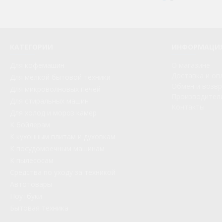
КАТЕГОРИИ
ИНФОРМАЦИ
Для кофемашин
О магазине
Доставка и оп
Для мелкой бытовой техники
Обмен и возв
Для микроволновых печей
Производител
Для стиральных машин
Контакты
Для холод и мороз камер
К бойлерам
К кухонным плитам и духовкам
К посудомоечным машинам
К пылесосам
Средства по уходу за техникой
Автотовары
Ноутбуки
Бытовая техника