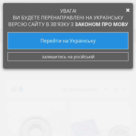
+38 097 505 55 66
ЯЗЫК
×
УВАГА!
0
ВИ БУДЕТЕ ПЕРЕНАПРАВЛЕНІ НА УКРАЇНСЬКУ
ВЕРСІЮ САЙТУ В ЗВ'ЯЗКУ З
ЗАКОНОМ ПРО МОВУ
Запчасти к бытовой технике
Перейти на Українську
Производители
NSK
залишитись на російській
NSK
0