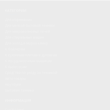
КАТЕГОРИИ
Для кофемашин
Для мелкой бытовой техники
Для микроволновых печей
Для стиральных машин
Для холод и мороз камер
К бойлерам
К кухонным плитам и духовкам
К посудомоечным машинам
К пылесосам
Средства по уходу за техникой
Автотовары
Ноутбуки
Бытовая техника
ИНФОРМАЦИЯ
О магазине