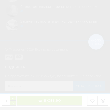
Самостоятельная замена вентилятора для холодильника
0
Замена термостата для холодильника без вызова мастера
0
КНОПКА
ЗВ'ЯЗКУ
© “Myspares” 2026. Все права защищены
ПОДПИСКА
Не пропустите акции и скидки, подпишитесь на рассылку
ПОДПИСАТЬСЯ
Мною прочитаны и я даю согласие с документом
Политика конфиденциальности
В КОРЗИНУ