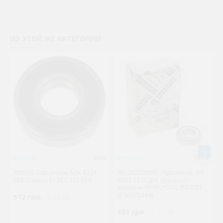
ИЗ ЭТОЙ ЖЕ КАТЕГОРИИ
Gorenje
6345
Whirlpool
11112
300696 Підшипник NSK 6204
481252028097 Підшипник SKF
2RS (Заміна 11367, 121634)
6003 2Z IT для пральної
машини WHIRLPOOL/INDESIT
(C00375244)
512 грн.
( €9.95 )
101 грн.
( €1.96 )