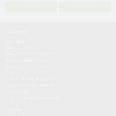
В КОРЗИНУ
В КОРЗИНУ
КАТЕГОРИИ
Для кофемашин
Для мелкой бытовой техники
Для микроволновых печей
Для стиральных машин
Для холод и мороз камер
К бойлерам
К кухонным плитам и духовкам
К посудомоечным машинам
К пылесосам
Средства по уходу за техникой
Автотовары
Ноутбуки