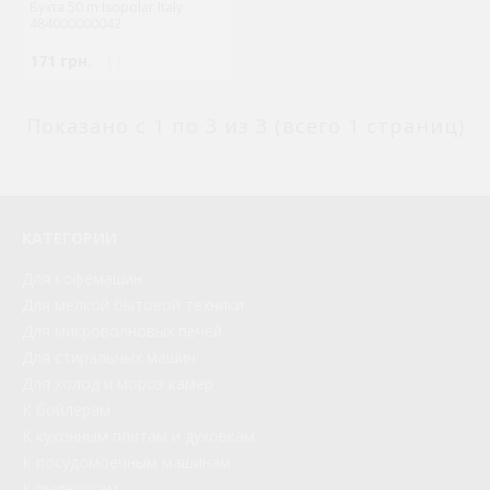
Бухта 50 m Isopolar Italy
484000000042
171 грн.
( )
Показано с 1 по 3 из 3 (всего 1 страниц)
КАТЕГОРИИ
Для кофемашин
Для мелкой бытовой техники
Для микроволновых печей
Для стиральных машин
Для холод и мороз камер
К бойлерам
К кухонным плитам и духовкам
К посудомоечным машинам
К пылесосам