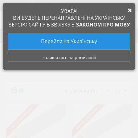
+38 097 505 55 66
ЯЗЫК
×
УВАГА!
0
ВИ БУДЕТЕ ПЕРЕНАПРАВЛЕНІ НА УКРАЇНСЬКУ
ВЕРСІЮ САЙТУ В ЗВ'ЯЗКУ З
ЗАКОНОМ ПРО МОВУ
Запчасти к бытовой технике
Перейти на Українську
Производители
Isopolar
залишитись на російській
ISOPOLAR
0
Нет в наличии
Нет в наличии