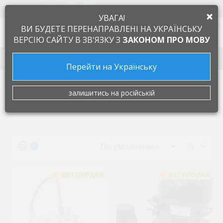
+38 097 505 55 66
ЯЗЫК
×
УВАГА!
0
ВИ БУДЕТЕ ПЕРЕНАПРАВЛЕНІ НА УКРАЇНСЬКУ
ВЕРСІЮ САЙТУ В ЗВ'ЯЗКУ З
ЗАКОНОМ ПРО МОВУ
Запчасти к бытовой технике
Перейти на Українську
Производители
Jiaxipera
залишитись на російській
JIAXIPERA
0
ХИТ ПРОДАЖ
ХИТ ПРОДАЖ