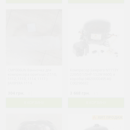
CMP006UN Ванночка для
Компресор Jiaxipera N1113Y
компресора оригінал (1110,
220/50 1/5HP-152W R600, в
1112, 1113, 1114, 1117 )
коробці (482000049546)
JIAXIPERA 1114
C00296632
304 грн.
( )
3 668 грн.
( )
В КОРЗИНУ
В КОРЗИНУ
ХИТ ПРОДАЖ