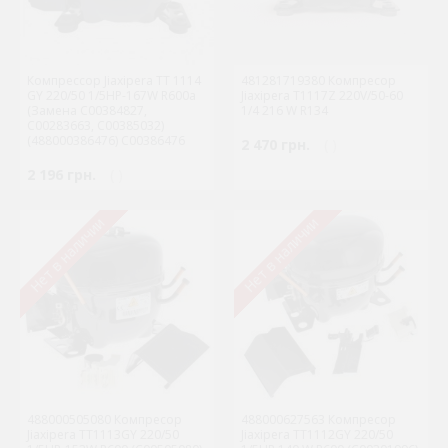
Компрессор Jiaxipera TT 1114
481281719380 Компресор
GY 220/50 1/5HP-167W R600a
Jiaxipera T1117Z 220V/50-60
(Замена C00384827,
1/4 216 W R134
C00283663, C00385032)
(488000386476) C00386476
2 470 грн.
( )
2 196 грн.
( )
Нет в наличии
Нет в наличии
488000505080 Компресор
488000627563 Компресор
Jiaxipera TT1113GY 220/50
Jiaxipera TT1112GY 220/50