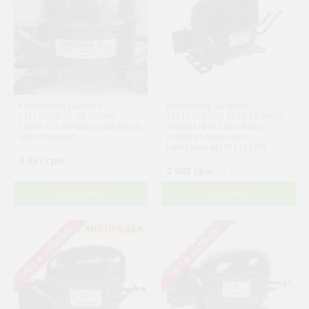
Компресор Jiaxipera
Компресор Jiaxipera
TT1110GYL TL CP 220/50
TT1117GY 3RD TL CP LS R600a
1/5HP-115 W R600 (C00345323)
198 W 1/4HP 220-240/50
481010683941
(C00513136) (аналог
HMK12AA) 481011123371
3 457 грн.
( )
2 083 грн.
( )
В КОРЗИНУ
В КОРЗИНУ
Нет в наличии
Нет в наличии
ХИТ ПРОДАЖ