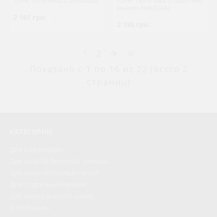
1/5HP-152W R600 (C00505080)
1/5HP 140 W R600 (C00301996)
(аналог HMK80AA)
2 161 грн.
( )
2 135 грн.
( )
1
2
Показано с 1 по 16 из 22 (всего 2
страниц)
КАТЕГОРИИ
Для кофемашин
Для мелкой бытовой техники
Для микроволновых печей
Для стиральных машин
Для холод и мороз камер
К бойлерам