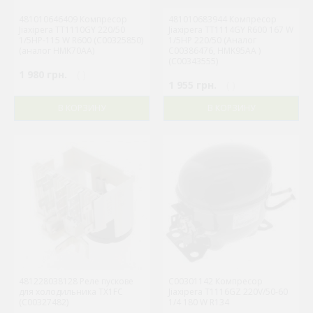
481010646409 Компресор
481010683944 Компресор
Jiaxipera TT1110GY 220/50
Jiaxipera TT1114GY R600 167 W
1/5HP-115 W R600 (C00325850)
1/5HP 220/50 (Аналог
(аналог HMK70AA)
C00386476, HMK95AA )
(C00343555)
1 980 грн.
( )
1 955 грн.
( )
В КОРЗИНУ
В КОРЗИНУ
481228038128 Реле пускове
C00301142 Компресор
для холодильника TX1FC
Jiaxipera T1116GZ 220V/50-60
(C00327482)
1/4 180 W R134