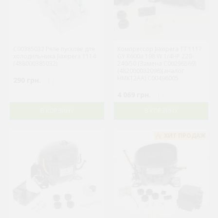
C00385032 Реле пускове для
Компрессор Jiaxipera TT 1117
холодильника Jiaxipera 1114
GY R600a 198 W 1/4HP 220-
(488000385032)
240/50 (Замена C00296569)
(482000032096)(аналог
HMK12AA) C00496005
290 грн.
( )
4 069 грн.
( )
В КОРЗИНУ
В КОРЗИНУ
ХИТ ПРОДАЖ