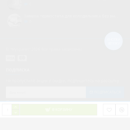
0
Замена термостата для холодильника без вызова мастера
0
КНОПКА
ЗВ'ЯЗКУ
© “Myspares” 2026. Все права защищены
ПОДПИСКА
Не пропустите акции и скидки, подпишитесь на рассылку
ПОДПИСАТЬСЯ
Мною прочитаны и я даю согласие с документом
Политика конфиденциальности
В КОРЗИНУ