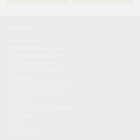
КАТЕГОРИИ
Для кофемашин
Для мелкой бытовой техники
Для микроволновых печей
Для стиральных машин
Для холод и мороз камер
К бойлерам
К кухонным плитам и духовкам
К посудомоечным машинам
К пылесосам
Средства по уходу за техникой
Автотовары
Ноутбуки
Бытовая техника