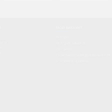
LR6S1W
LR6S1WUK
LR6S1WUK1
Я
МОЙ АККАУНТ
LR6S1X
Аккаунт
лата
История заказов
LR6S2W
рат
Рассылка
и
Политики конфиденциальности
LR6S2X
Условия и правила
LR7S1S
LR7S1SUK
LR7S1W
LR7S1WUK
LR7S1WUK1