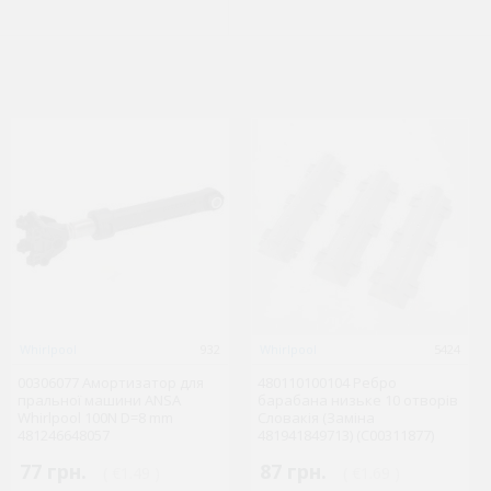
Gorenje
Whirlpool
1481353040
932
Whirlpool
Whirlpool
90458604
5424
00306077 Амортизатор для
481010751141 Електронний
480110100104 Ребро
455416 термостат 077B3597
пральної машини ANSA
термостат ET1 для
барабана низьке 10 отворів
DANFOSS для холодильника
Whirlpool 100N D=8 mm
холодильника Whirlpool
Словакія (Заміна
Hisense/Gorenje 103439
481246648057
(C00446390)
481941849713) (C00311877)
1 335 грн.
77 грн.
3 086 грн.
87 грн.
( €1.49 )
( €25.95 )
( €1.69 )
( €59.99 )