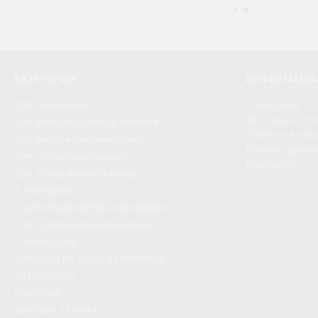
КАТЕГОРИИ
ИНФОРМАЦИ
Для кофемашин
О магазине
Доставка и оп
Для мелкой бытовой техники
Обмен и возв
Для микроволновых печей
Производител
Для стиральных машин
Контакты
Для холод и мороз камер
К бойлерам
К кухонным плитам и духовкам
К посудомоечным машинам
К пылесосам
Средства по уходу за техникой
Автотовары
Ноутбуки
Бытовая техника