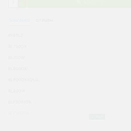
В КОРЗИНУ
ОПИСАНИЕ
ОТЗЫВЫ
B18SLZ
BL700OX
BL700W
BL800OX
BL800OXAQUA
BL800W
BLF5001OX
BLF5001W
BLF7001OX