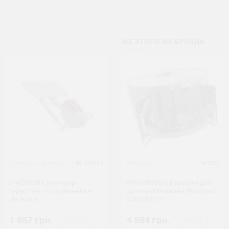
LD70S1X
LD70S1X1
ИЗ ЭТОГО ЖЕ БРЕНДА
LI6S1W
LI6S1X
LI7S1W
LI7S1X
LI8S1W
LI8S1X
Electrolux - запчасти
1481348227
Gorenje
Whirlpool
1481354263
606109
LI8S2W
2146282039 Демпфер-
481010596530 Барабан для
LI8S2X
термостат холодильника
348885 термостат 077B2668
Пральної Машини Whirlpool
Electrolux
(C00309372)
LR6S1K
1 657 грн.
2 352 грн.
4 984 грн.
( €32.20 )
( €45.72 )
( €96.88 )
LR6S1S