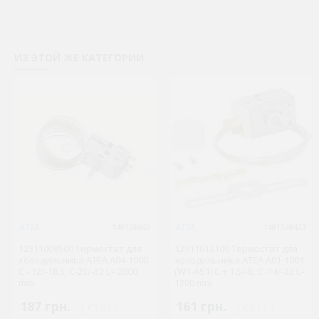
ИЗ ЭТОЙ ЖЕ КАТЕГОРИИ
ATEA
148128643
ATEA
1481348423
12311009500 Термостат для
12311012100 Термостат для
холодильника ATEA A04-1000
холодильника ATEA A01-1001
C - 12/-18.5, С-25/-32 L= 2000
(W1-AS1) С + 1.5/-6, С -14/-22 L=
mm
1200 mm
187 грн.
161 грн.
( €3.63 )
( €3.12 )