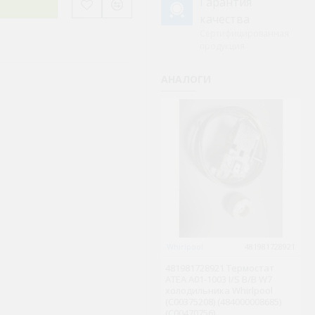
Гарантия
качества
Сертифицированная
продукция
АНАЛОГИ
Whirlpool
481981728921
G
481981728921 Термостат
ATEA A01-1003 I/S B/B W7
8
холодильника Whirlpool
зб
(C00375208) (484000008685)
V
(C00470756)