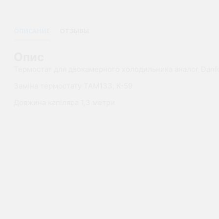
ОПИСАНИЕ
ОТЗЫВЫ
Опис
Термостат для двокамерного холодильника аналог Danf
Заміна термостату ТАМ133, К-59
Довжина капіляра 1,3 метри