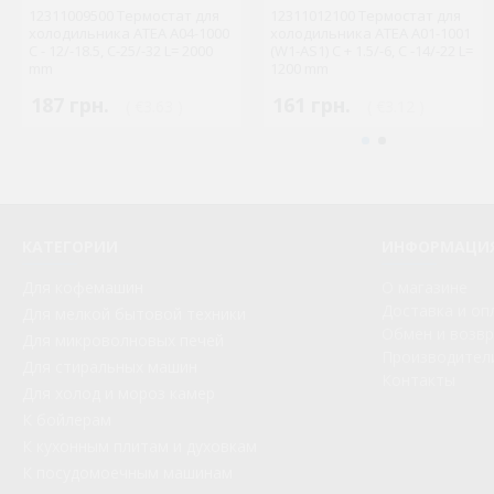
12311009500 Термостат для
12311012100 Термостат для
холодильника ATEA A04-1000
холодильника ATEA A01-1001
C - 12/-18.5, С-25/-32 L= 2000
(W1-AS1) С + 1.5/-6, С -14/-22 L=
mm
1200 mm
187 грн.
161 грн.
( €3.63 )
( €3.12 )
КАТЕГОРИИ
ИНФОРМАЦИ
Для кофемашин
О магазине
Доставка и оп
Для мелкой бытовой техники
Обмен и возв
Для микроволновых печей
Производител
Для стиральных машин
Контакты
Для холод и мороз камер
К бойлерам
К кухонным плитам и духовкам
К посудомоечным машинам