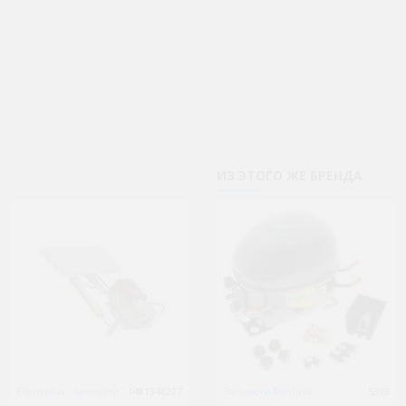
ИЗ ЭТОГО ЖЕ БРЕНДА
Electrolux - запчасти
1481348227
Gorenje
Запчасти Danfoss
1481354263
5393