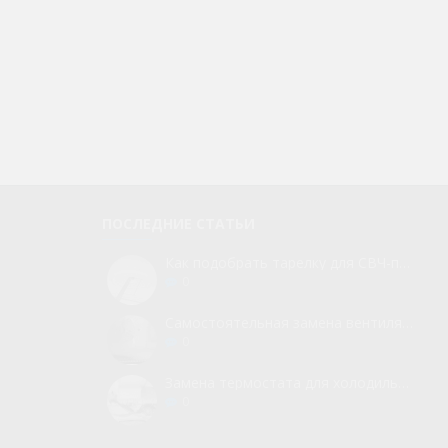
455416 термостат 077B3597
481010615118 Термостат K59
DANFOSS для холодильника
S2785500 холодильника
Hisense/Gorenje 103439
Whirlpool (C00380770)
1 335 грн.
860 грн.
( €25.95 )
( €16.71 )
ПОСЛЕДНИЕ СТАТЬИ
Как подобрать тарелку для СВЧ-печи
0
Самостоятельная замена вентилятора для холодильника
0
Замена термостата для холодильника без вызова мастера
0