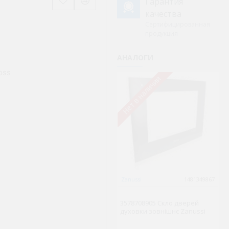
Гарантия
качества
Сертифицированная
продукция
АНАЛОГИ
oss
Нет в наличии
Не
Zanussi
1481349867
M
S
3578708905 Скло дверей
ко
духовки зовнішнє Zanussi
к
06