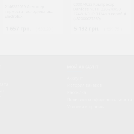
C00074033 Компресор
2146282039 Демпфер-
Danfoss NL11F 220-240/50
термостат холодильника
348885 термостат 077B2668
274W 1/3HP R134a в коробці
Electrolux
(482000027269)
1 657 грн.
2 352 грн.
5 132 грн.
( €32.20 )
( €45.72 )
( €99.75 )
Я
МОЙ АККАУНТ
Аккаунт
лата
История заказов
рат
Рассылка
и
Политики конфиденциальности
Условия и правила