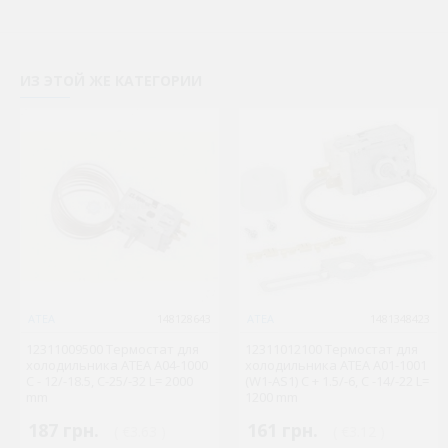
ИЗ ЭТОЙ ЖЕ КАТЕГОРИИ
ATEA
148128643
ATEA
1481348423
12311009500 Термостат для
12311012100 Термостат для
холодильника ATEA A04-1000
холодильника ATEA A01-1001
C - 12/-18.5, С-25/-32 L= 2000
(W1-AS1) С + 1.5/-6, С -14/-22 L=
mm
1200 mm
187 грн.
161 грн.
( €3.63 )
( €3.12 )