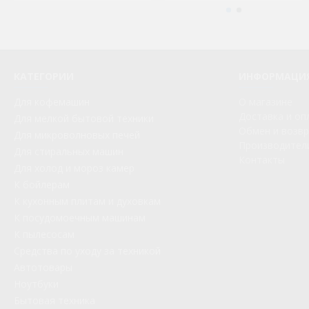
КАТЕГОРИИ
ИНФОРМАЦИ
Для кофемашин
О магазине
Доставка и оп
Для мелкой бытовой техники
Обмен и возв
Для микроволновых печей
Производител
Для стиральных машин
Контакты
Для холод и мороз камер
К бойлерам
К кухонным плитам и духовкам
К посудомоечным машинам
К пылесосам
Средства по уходу за техникой
Автотовары
Ноутбуки
Бытовая техника