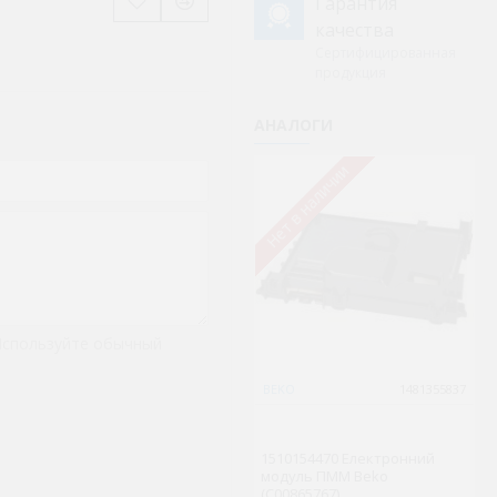
Гарантия
качества
Сертифицированная
продукция
АНАЛОГИ
Нет в наличии
Используйте обычный
BEKO
1481355837
G
1510154470 Електронний
57
модуль ПММ Beko
пи
(C00865767)