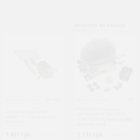
ИЗ ЭТОГО ЖЕ БРЕНДА
Electrolux - запчасти
1481348227
Gorenje
Запчасти Danfoss
1481354263
5393
C00074033 Компресор
2146282039 Демпфер-
Danfoss NL11F 220-240/50
термостат холодильника
348885 термостат 077B2668
274W 1/3HP R134a в коробці
Electrolux
(482000027269)
1 657 грн.
2 352 грн.
5 132 грн.
( €32.20 )
( €45.72 )
( €99.75 )