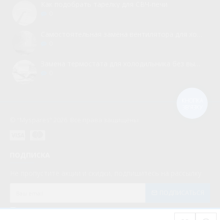
Как подобрать тарелку для СВЧ-печи
0
Самостоятельная замена вентилятора для холодильника
0
Замена термостата для холодильника без вызова мастера
0
КНОПКА
ЗВ'ЯЗКУ
© “Myspares” 2026. Все права защищены
ПОДПИСКА
Не пропустите акции и скидки, подпишитесь на рассылку
ПОДПИСАТЬСЯ
Мною прочитаны и я даю согласие с документом