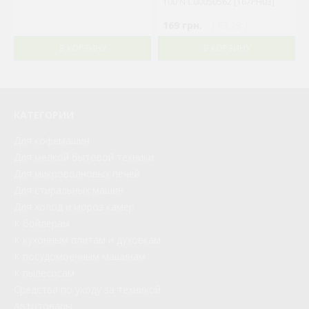
100 N C00050562 [167PH03]
169 грн.
( €3.28 )
В КОРЗИНУ
В КОРЗИНУ
КАТЕГОРИИ
Для кофемашин
Для мелкой бытовой техники
Для микроволновых печей
Для стиральных машин
Для холод и мороз камер
К бойлерам
К кухонным плитам и духовкам
К посудомоечным машинам
К пылесосам
Средства по уходу за техникой
Автотовары