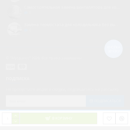
Самостоятельная замена вентилятора для холодильника
0
Замена термостата для холодильника без вызова мастера
0
КНОПКА
ЗВ'ЯЗКУ
© “Myspares” 2026. Все права защищены
ПОДПИСКА
Не пропустите акции и скидки, подпишитесь на рассылку
ПОДПИСАТЬСЯ
Мною прочитаны и я даю согласие с документом
Политика конфиденциальности
В КОРЗИНУ