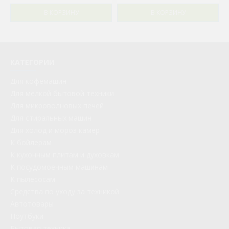
В КОРЗИНУ
В КОРЗИНУ
КАТЕГОРИИ
Для кофемашин
Для мелкой бытовой техники
Для микроволновых печей
Для стиральных машин
Для холод и мороз камер
К бойлерам
К кухонным плитам и духовкам
К посудомоечным машинам
К пылесосам
Средства по уходу за техникой
Автотовары
Ноутбуки
Бытовая техника