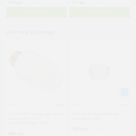
34 грн.
( €0.66 )
31 грн.
( €0.60 )
В КОРЗИНУ
В КОРЗИНУ
ИЗ ЭТОГО ЖЕ БРЕНДА
TEFAL
10932
TEFAL
7360
CS-00132541 Клапан для збору
FS-9100035762 Контейнер
накипу ANTI-CALC
сокодавки Tefal
парогенератора Tefal
392 грн.
( €7.61 )
888 грн.
( €17.25 )