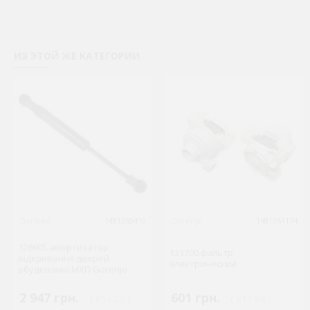
ИЗ ЭТОЙ ЖЕ КАТЕГОРИИ
Gorenje
1481350410
Gorenje
1481351174
126605 амортизатор
131700 фильтр
відкривання дверей
электрический
вбудованої МХП Gorenje
2 947 грн.
601 грн.
( €57.28 )
( €11.68 )