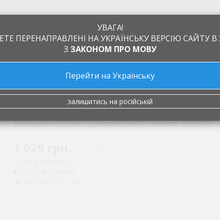
УВАГА!
ЕТЕ ПЕРЕНАПРАВЛЕНІ НА УКРАЇНСЬКУ ВЕРСІЮ САЙТУ В 
З
ЗАКОНОМ ПРО МОВУ
Перейти на Українську
а
Обмен и возврат
Производители
Статьи
Контакты
е стекло дверей МВП Gorenje 264516
залишитись на російській
Внешнее стекло дверей МВП Gorenje 264516
1 029 грн.
( €20.00 )
Нет в наличии
1481347968
КОД:
ПРОСМОТРОВ: 19818