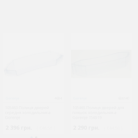
Gorenje
Gorenje
90458838
4684
Gorenje
Gorenje
1481364950
606140
264722 скло дверцят
105463 Полиця дверей
105465 Полиця дверей для
297538 Внутрішня частина
внутрішнє для
середня холодильника
пляшок холодильника
дверей 371X259 для
мікрохвильовки Gorenje
Gorenje
Gorenje 156519
мікрохвильовки Gorenje
GMO-25 ORAITO
2 396 грн.
2 290 грн.
( €46.56 )
( €44.50 )
1 023 грн.
881 грн.
( €19.88 )
( €17.12 )