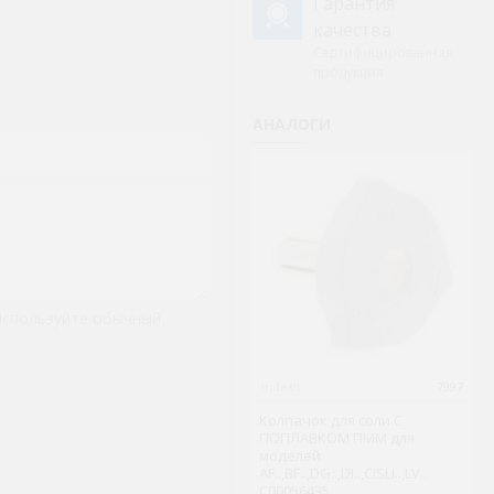
Гарантия
качества
Сертифицированная
продукция
АНАЛОГИ
Не
Используйте обычный
Indesit
7997
Ph
Колпачок для соли С
30
ПОПЛАВКОМ ПММ для
к
моделей
а
AF..,BF..,DG..,DI..,CISLI..,LV...
Ph
C00056435