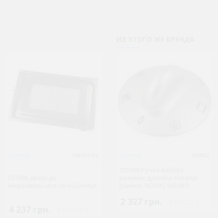
ИЗ ЭТОГО ЖЕ БРЕНДА
Gorenje
148104193
Gorenje
Gorenje
1481351026
606882
105098 Ручка вибору
237986 Двері до
режимів духовки Gorenje
264554 Плівка
мікрохвильової печі Gorenje
(заміна 163100, 585381)
2 327 грн.
( €45.23 )
4 237 грн.
676 грн.
( €82.36 )
( €13.13 )