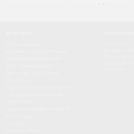
КАТЕГОРИИ
ИНФОРМАЦИ
Для кофемашин
О магазине
Доставка и оп
Для мелкой бытовой техники
Обмен и возв
Для микроволновых печей
Производител
Для стиральных машин
Контакты
Для холод и мороз камер
К бойлерам
К кухонным плитам и духовкам
К посудомоечным машинам
К пылесосам
Средства по уходу за техникой
Автотовары
Ноутбуки
Бытовая техника