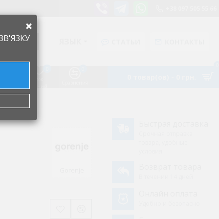
+38 097 505 55 66
×
ЗВ'ЯЗКУ
ЯЗЫК
СТАТЬИ
КОНТАКТЫ
0
0
0
0 товар(ов) - 0 грн.
Список
Аккаунт
Сравнения
желаний
Быстрая доставка
Срочная отправка
товара, удобные
условия
Возврат товара
Gorenje
В течении 14 дней
Онлайн оплата
Удобно и безопасно