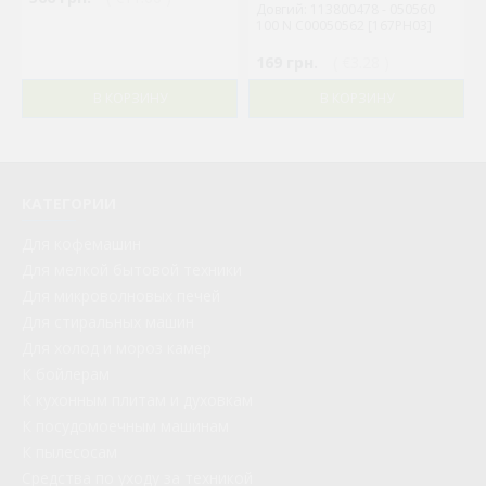
Довгий: 113800478 - 050560
100 N C00050562 [167PH03]
169 грн.
( €3.28 )
В КОРЗИНУ
В КОРЗИНУ
КАТЕГОРИИ
Для кофемашин
Для мелкой бытовой техники
Для микроволновых печей
Для стиральных машин
Для холод и мороз камер
К бойлерам
К кухонным плитам и духовкам
К посудомоечным машинам
К пылесосам
Средства по уходу за техникой