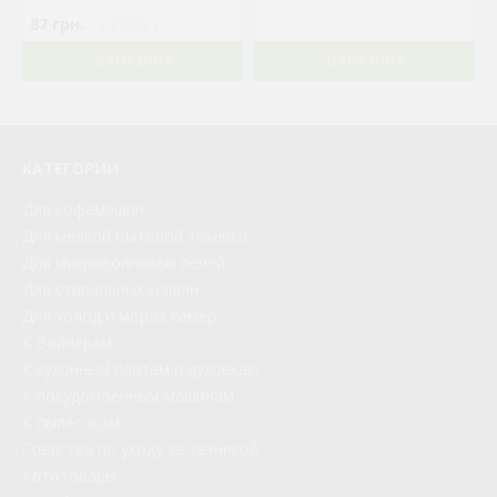
87 грн.
( €1.70 )
В КОРЗИНУ
В КОРЗИНУ
КАТЕГОРИИ
Для кофемашин
Для мелкой бытовой техники
Для микроволновых печей
Для стиральных машин
Для холод и мороз камер
К бойлерам
К кухонным плитам и духовкам
К посудомоечным машинам
К пылесосам
Средства по уходу за техникой
Автотовары