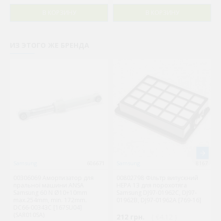
В КОРЗИНУ
В КОРЗИНУ
ИЗ ЭТОГО ЖЕ БРЕНДА
Samsung
606671
Samsung
8167
00306069 Амортизатор для
00802798 Фільтр випускний
пральної машини ANSA
HEPA 13 для порохотяга
Samsung 60 N Ø10+10mm
Samsung DJ97-01962C, DJ97-
max.254mm, min. 172mm.
01962B, DJ97-01962A [769-16]
DC66-00343C [167SU04]
(SAR010SA)
212 грн.
( €4.12 )