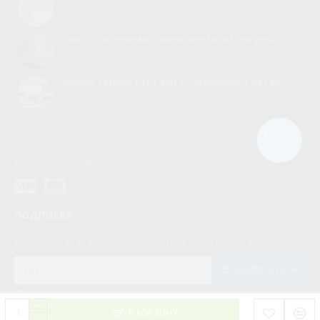
0
Самостоятельная замена вентилятора для холодильника
0
Замена термостата для холодильника без вызова мастера
0
КНОПКА
ЗВ'ЯЗКУ
© “Myspares” 2026. Все права защищены
ПОДПИСКА
Не пропустите акции и скидки, подпишитесь на рассылку
ПОДПИСАТЬСЯ
Мною прочитаны и я даю согласие с документом
Политика конфиденциальности
В КОРЗИНУ