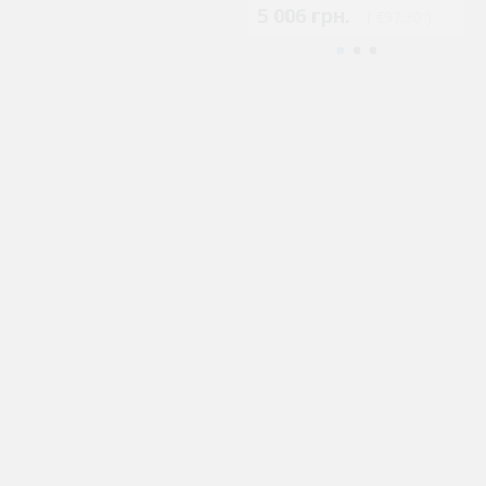
5 006 грн.
5
( €97.30 )