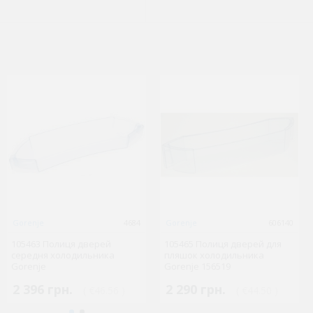
Gorenje
Gorenje
1481348422
4684
Electrolux - запчасти
Gorenje
606140
1695
105463 Полиця дверей
3570038061 Тен духовки
105465 Полиця дверей для
300946 Тен духовки нижний
середня холодильника
нижній 1000 W ELECTROLUX
пляшок холодильника
1100 W плити Gorenje/Mora
Gorenje
ZANUSSI 50204421007
Gorenje 156519
(Заміна 309332)
[CU512074]
2 396 грн.
2 290 грн.
( €46.56 )
( €44.50 )
1 945 грн.
448 грн.
( €37.80 )
( €8.71 )