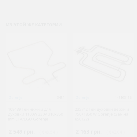
ИЗ ЭТОЙ ЖЕ КАТЕГОРИИ
Gorenje
3481
Gorenje
148103136
109489 Тен нижній для
235742 Тен духовки верхній
духовки 1100W 230V 310x350
750+1850 W Gorenje (Заміна
mm ETA/EGO Gorenje
850122)
2 549 грн.
2 163 грн.
( €49.54 )
( €42.04 )