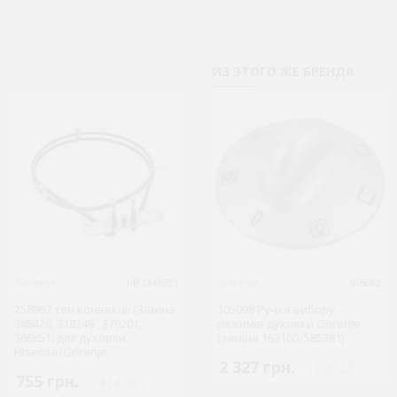
ИЗ ЭТОГО ЖЕ БРЕНДА
Gorenje
1481349383
BEKO
Gorenje
606882
854
258967 тен конвекції (Заміна
105098 Ручка вибору
262100047 Тен духовки
388420, 318349 , 379201,
режимів духовки Gorenje
нижний 1300 W Beko
366851) для духовки
(заміна 163100, 585381)
262900002
Hisense/Gorenje
2 327 грн.
( €45.23 )
755 грн.
838 грн.
( €14.68 )
( €16.29 )