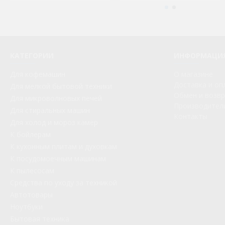
КАТЕГОРИИ
ИНФОРМАЦИ
Для кофемашин
О магазине
Доставка и оп
Для мелкой бытовой техники
Обмен и возв
Для микроволновых печей
Производител
Для стиральных машин
Контакты
Для холод и мороз камер
К бойлерам
К кухонным плитам и духовкам
К посудомоечным машинам
К пылесосам
Средства по уходу за техникой
Автотовары
Ноутбуки
Бытовая техника