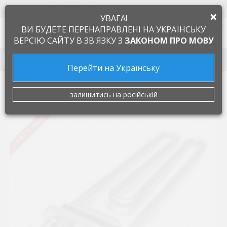
+38 097 505 55 66
ЯЗЫК
×
УВАГА!
0
ВИ БУДЕТЕ ПЕРЕНАПРАВЛЕНІ НА УКРАЇНСЬКУ
ВЕРСІЮ САЙТУ В ЗВ'ЯЗКУ З
ЗАКОНОМ ПРО МОВУ
Запчасти к бытовой технике
Перейти на Українську
Запчасти для стиральных машин
Нагреватель, ТЭН
залишитись на російській
Нет в наличии