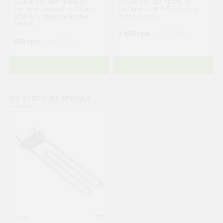
222646 Тен для пральної
251260 Тен для пральної
машини Heatwell L=200 mm
машини 2000 W без отвору
2000 W з отвором Gjrenje
Gorenje/Asko
246168
2 430 грн.
( €47.24 )
556 грн.
( €10.80 )
В КОРЗИНУ
В КОРЗИНУ
ИЗ ЭТОГО ЖЕ БРЕНДА
Kawai
5784