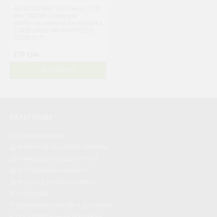
481010550891 Тен Kawai L=235
mm 1800 W з отвором
Whirlpool резинка без буртика
(C00312066) (481010557232)
[00201317]
370 грн.
( €7.20 )
В КОРЗИНУ
КАТЕГОРИИ
Для кофемашин
Для мелкой бытовой техники
Для микроволновых печей
Для стиральных машин
Для холод и мороз камер
К бойлерам
К кухонным плитам и духовкам
К посудомоечным машинам