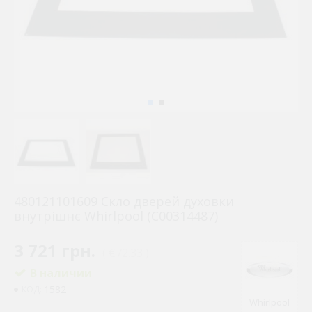
480121101609 Скло дверей духовки
внутрішнє Whirlpool (C00314487)
3 721 грн.
( €72.33 )
В наличии
1582
КОД:
Whirlpool