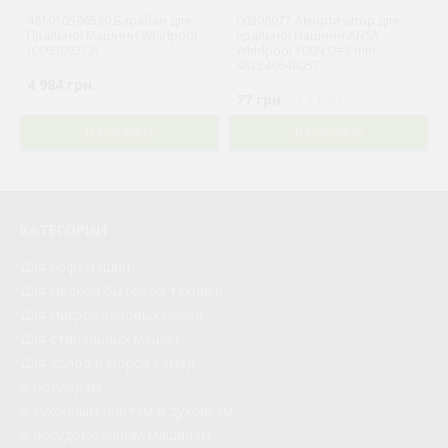
481010596530 Барабан для
00306077 Амортизатор для
Пральної Машини Whirlpool
пральної машини ANSA
(C00309372)
Whirlpool 100N D=8 mm
481246648057
4 984 грн.
( €96.88 )
77 грн.
( €1.49 )
В КОРЗИНУ
В КОРЗИНУ
КАТЕГОРИИ
Для кофемашин
Для мелкой бытовой техники
Для микроволновых печей
Для стиральных машин
Для холод и мороз камер
К бойлерам
К кухонным плитам и духовкам
К посудомоечным машинам