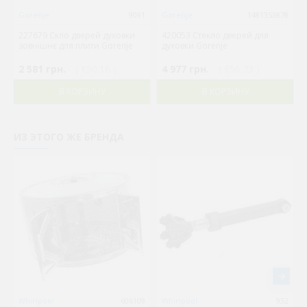
Gorenje
9091
Gorenje
1481353878
227679 Cкло дверей духовки
420053 Стекло дверей для
зовнішнє для плити Gorenje
духовки Gorenje
2 581 грн.
( €50.16 )
4 977 грн.
( €96.73 )
В КОРЗИНУ
В КОРЗИНУ
ИЗ ЭТОГО ЖЕ БРЕНДА
Whirlpool
606109
Whirlpool
932