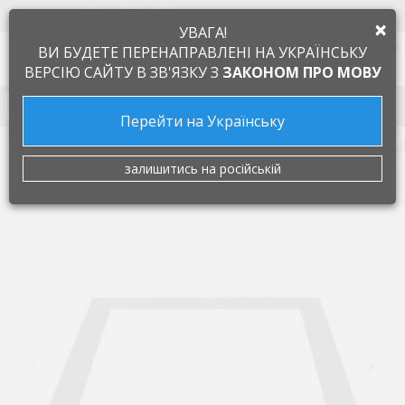
+38 097 505 55 66
ЯЗЫК
×
УВАГА!
0
ВИ БУДЕТЕ ПЕРЕНАПРАВЛЕНІ НА УКРАЇНСЬКУ
ВЕРСІЮ САЙТУ В ЗВ'ЯЗКУ З
ЗАКОНОМ ПРО МОВУ
Запчасти к бытовой технике
Перейти на Українську
Запчасти к кухонным плитам и духовкам
Стекло духо
залишитись на російській