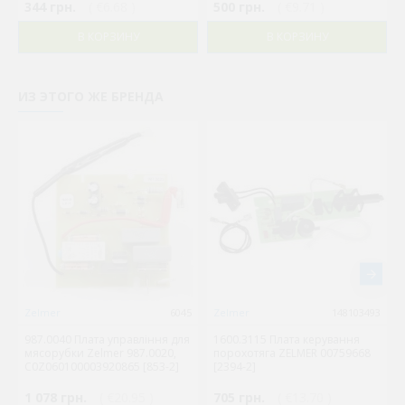
344 грн.
( €6.68 )
500 грн.
( €9.71 )
В КОРЗИНУ
В КОРЗИНУ
ИЗ ЭТОГО ЖЕ БРЕНДА
Zelmer
6045
Zelmer
148103493
987.0040 Плата управління для
1600.3115 Плата керування
мясорубки Zelmer 987.0020,
порохотяга ZELMER 00759668
C0Z060100003920865 [853-2]
[2394-2]
1 078 грн.
( €20.95 )
705 грн.
( €13.70 )