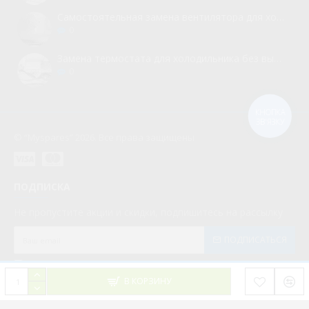
Самостоятельная замена вентилятора для холодильника
0
Замена термостата для холодильника без вызова мастера
0
КНОПКА
ЗВ'ЯЗКУ
© “Myspares” 2026. Все права защищены
ПОДПИСКА
Не пропустите акции и скидки, подпишитесь на рассылку
ПОДПИСАТЬСЯ
Мною прочитаны и я даю согласие с документом
Политика конфиденциальности
В КОРЗИНУ