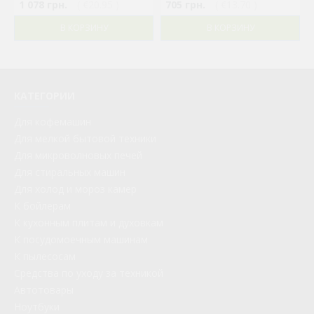
1 078 грн.
( €20.95 )
705 грн.
( €13.70 )
В КОРЗИНУ
В КОРЗИНУ
КАТЕГОРИИ
Для кофемашин
Для мелкой бытовой техники
Для микроволновых печей
Для стиральных машин
Для холод и мороз камер
К бойлерам
К кухонным плитам и духовкам
К посудомоечным машинам
К пылесосам
Средства по уходу за техникой
Автотовары
Ноутбуки