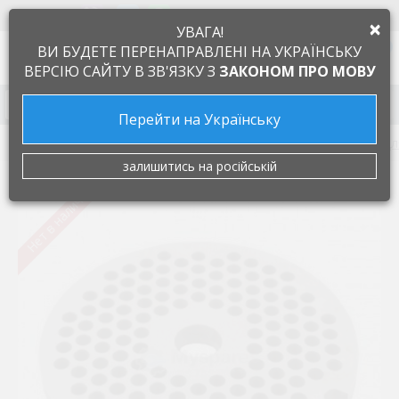
+38 097 505 55 66
ЯЗЫК
×
УВАГА!
0
ВИ БУДЕТЕ ПЕРЕНАПРАВЛЕНІ НА УКРАЇНСЬКУ
ВЕРСІЮ САЙТУ В ЗВ'ЯЗКУ З
ЗАКОНОМ ПРО МОВУ
Запчасти к бытовой технике
Перейти на Українську
Запчасти для мелкой бытовой техники
Запчастини дл
залишитись на російській
Нет в наличии