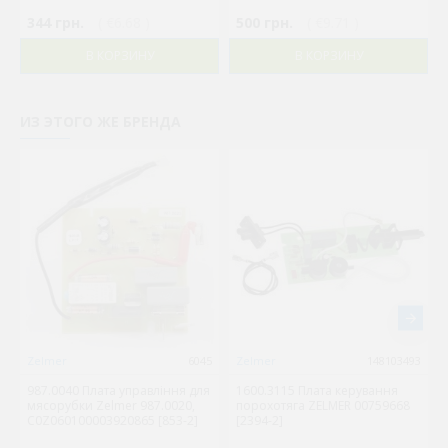
344 грн.
( €6.68 )
500 грн.
( €9.71 )
В КОРЗИНУ
В КОРЗИНУ
ИЗ ЭТОГО ЖЕ БРЕНДА
Zelmer
6045
Zelmer
148103493
987.0040 Плата управління для
1600.3115 Плата керування
мясорубки Zelmer 987.0020,
порохотяга ZELMER 00759668
C0Z060100003920865 [853-2]
[2394-2]