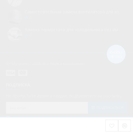
Самостоятельная замена вентилятора для холодильника
0
Замена термостата для холодильника без вызова мастера
0
КНОПКА
ЗВ'ЯЗКУ
© “Myspares” 2026. Все права защищены
ПОДПИСКА
Не пропустите акции и скидки, подпишитесь на рассылку
ПОДПИСАТЬСЯ
Мною прочитаны и я даю согласие с документом
Политика конфиденциальности