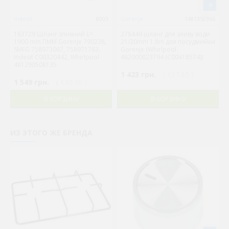
Indesit
8003
Gorenje
1481350366
163729 Шланг зливний L=
278449 шланг для зливу води
1900 mm ПММ Gorenje 790238,
21/20mm 1.8m для посудмийки
SMEG 758973067, 758971783,
Gorenje (Whirlpool
Indesit C00320442, Whirlpool
482000023794 (C00418574))
481290508135
1 423 грн.
( €27.65 )
1 549 грн.
( €30.10 )
В КОРЗИНУ
В КОРЗИНУ
ИЗ ЭТОГО ЖЕ БРЕНДА