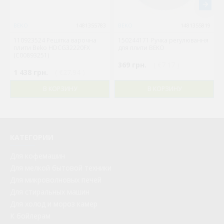
BEKO
1481355783
BEKO
1481355819
110923524 Решітка варочна
150244171 Ручка регулювання
плити Beko HDCG32220FX
для плити BEKO
(C00893251)
369 грн.
( €7.17 )
1 438 грн.
( €27.94 )
В КОРЗИНУ
В КОРЗИНУ
КАТЕГОРИИ
Для кофемашин
Для мелкой бытовой техники
Для микроволновых печей
Для стиральных машин
Для холод и мороз камер
К бойлерам