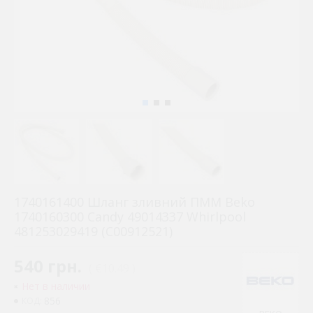
1740161400 Шланг зливний ПММ Beko
1740160300 Candy 49014337 Whirlpool
481253029419 (C00912521)
540 грн.
( €10.49 )
Нет в наличии
856
КОД: