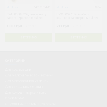
Moulinex
148123684-11
Moulinex
11084
CS-1600004829 Датчик тиску
FS-9100027336 Колба з
парогенератора Moulinex
кришкою кавоварки Moulinex
1 007 грн.
( €19.58 )
713 грн.
( €13.85 )
В КОРЗИНУ
В КОРЗИНУ
КАТЕГОРИИ
Для кофемашин
Для мелкой бытовой техники
Для микроволновых печей
Для стиральных машин
Для холод и мороз камер
К бойлерам
К кухонным плитам и духовкам