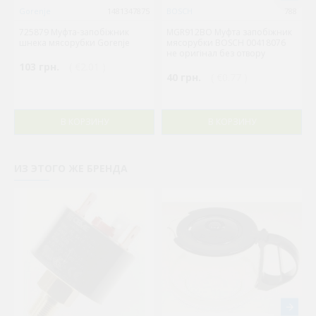
Gorenje
1481347875
BOSCH
788
725879 Муфта-запобіжник
MGR912BO Муфта запобіжник
шнека мясорубки Gorenje
мясорубки BOSCH 00418076
не оригінал без отвору
103 грн.
( €2.01 )
40 грн.
( €0.77 )
В КОРЗИНУ
В КОРЗИНУ
ИЗ ЭТОГО ЖЕ БРЕНДА