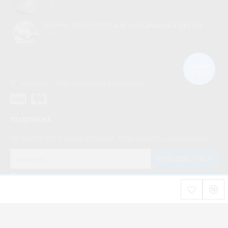
0
Замена термостата для холодильника без вызова мастера
0
КНОПКА
ЗВ'ЯЗКУ
© “Myspares” 2026. Все права защищены
ПОДПИСКА
Не пропустите акции и скидки, подпишитесь на рассылку
ПОДПИСАТЬСЯ
Мною прочитаны и я даю согласие с документом
Политика конфиденциальности