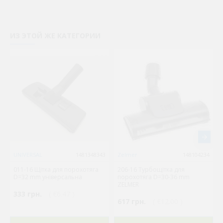
ИЗ ЭТОЙ ЖЕ КАТЕГОРИИ
UNIVERSAL
1481348343
Zelmer
148104234
011-16 Щітка для порохотяга
206-16 Турбощітка для
D=32 mm універсальна
порохотяга D=30-36 mm
ZELMER
333 грн.
( €6.47 )
617 грн.
( €12.00 )