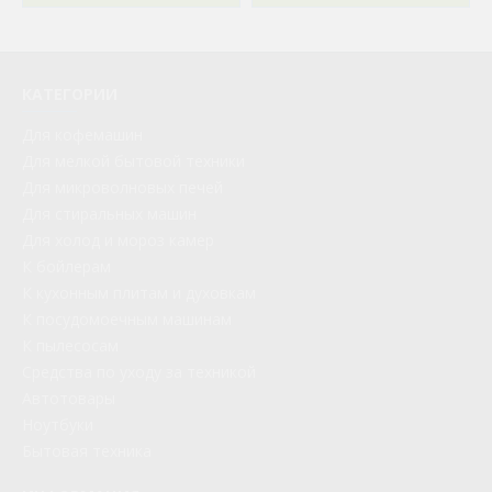
КАТЕГОРИИ
Для кофемашин
Для мелкой бытовой техники
Для микроволновых печей
Для стиральных машин
Для холод и мороз камер
К бойлерам
К кухонным плитам и духовкам
К посудомоечным машинам
К пылесосам
Средства по уходу за техникой
Автотовары
Ноутбуки
Бытовая техника