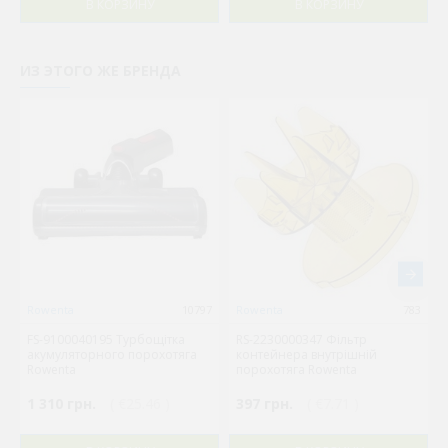
В КОРЗИНУ
В КОРЗИНУ
ИЗ ЭТОГО ЖЕ БРЕНДА
Rowenta
10797
Rowenta
783
FS-9100040195 Турбощітка
RS-2230000347 Фільтр
акумуляторного порохотяга
контейнера внутрішній
Rowenta
порохотяга Rowenta
1 310 грн.
( €25.46 )
397 грн.
( €7.71 )