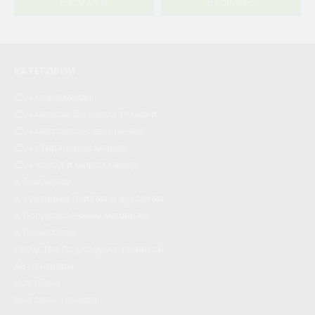
В КОРЗИНУ
В КОРЗИНУ
КАТЕГОРИИ
Для кофемашин
Для мелкой бытовой техники
Для микроволновых печей
Для стиральных машин
Для холод и мороз камер
К бойлерам
К кухонным плитам и духовкам
К посудомоечным машинам
К пылесосам
Средства по уходу за техникой
Автотовары
Ноутбуки
Бытовая техника