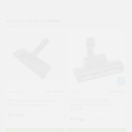
ИЗ ЭТОЙ ЖЕ КАТЕГОРИИ
UNIVERSAL
1481348343
Zelmer
148104234
011-16 Щітка для порохотяга
206-16 Турбощітка для
D=32 mm універсальна
порохотяга D=30-36 mm
ZELMER
333 грн.
( €6.47 )
617 грн.
( €12.00 )