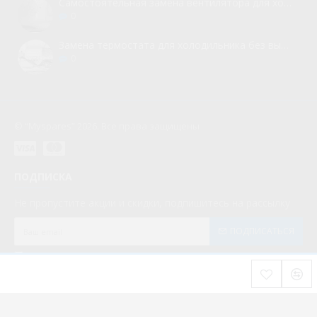
Самостоятельная замена вентилятора для холодильника
0
Замена термостата для холодильника без вызова мастера
0
© “Myspares” 2026. Все права защищены
ПОДПИСКА
Не пропустите акции и скидки, подпишитесь на рассылку
ПОДПИСАТЬСЯ
Мною прочитаны и я даю согласие с документом
Политика конфиденциальности