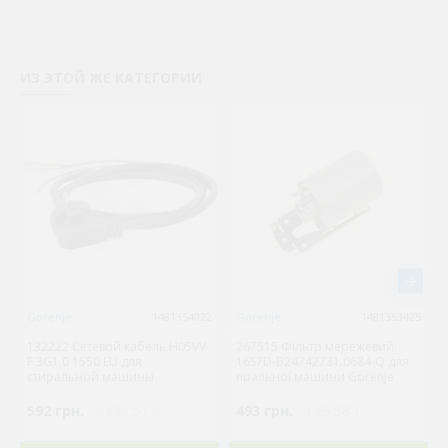
ИЗ ЭТОЙ ЖЕ КАТЕГОРИИ
Gorenje
1481354022
Gorenje
1481353425
132222 Сетевой кабель H05VV-
267515 Фільтр мережевий
F 3G1,0 1550 EU для
16S7D-B24742731.0684-Q для
стиральной машины
пральної машини Gorenje
592 грн.
( €11.51 )
493 грн.
( €9.58 )