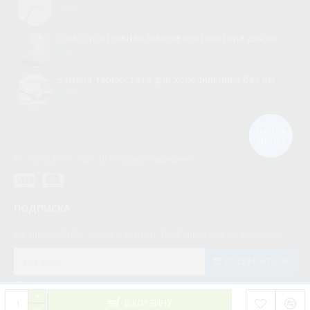
0
Самостоятельная замена вентилятора для холодильника
0
Замена термостата для холодильника без вызова мастера
0
КНОПКА
ЗВ'ЯЗКУ
© “Myspares” 2026. Все права защищены
ПОДПИСКА
Не пропустите акции и скидки, подпишитесь на рассылку
ПОДПИСАТЬСЯ
Мною прочитаны и я даю согласие с документом
Политика конфиденциальности
В КОРЗИНУ