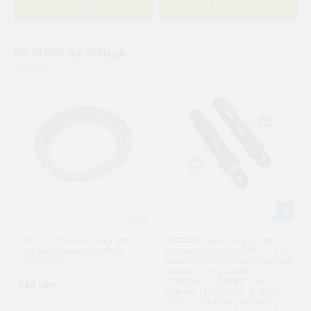
В КОРЗИНУ
В КОРЗИНУ
ИЗ ЭТОГО ЖЕ БРЕНДА
Indesit
14214
Indesit
16100
00101272 Резина люка для
00306083 Амортизатор для
пральної машини Indesit
пральної машини PHILCO 2 шт
C00200958
комплект Пластиковий чорний
товстий - 1 Короткий:
113800477 - 050562 120 N + 1
566 грн.
( €11.00 )
Довгий: 113800478 - 050560
100 N C00050562 [167PH03]