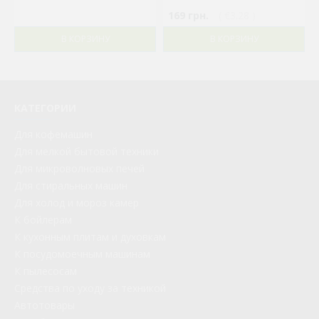
169 грн.
( €3.28 )
В КОРЗИНУ
В КОРЗИНУ
КАТЕГОРИИ
Для кофемашин
Для мелкой бытовой техники
Для микроволновых печей
Для стиральных машин
Для холод и мороз камер
К бойлерам
К кухонным плитам и духовкам
К посудомоечным машинам
К пылесосам
Средства по уходу за техникой
Автотовары