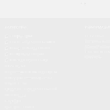
КАТЕГОРИИ
ИНФОРМАЦИ
Для кофемашин
О магазине
Доставка и оп
Для мелкой бытовой техники
Обмен и возв
Для микроволновых печей
Производител
Для стиральных машин
Контакты
Для холод и мороз камер
К бойлерам
К кухонным плитам и духовкам
К посудомоечным машинам
К пылесосам
Средства по уходу за техникой
Автотовары
Ноутбуки
Бытовая техника