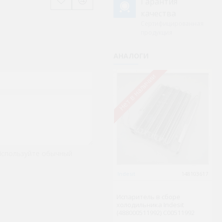
Гарантия
качества
Сертифицированная
продукция
АНАЛОГИ
Нет в наличии
Не
Используйте обычный
Indesit
148103617
W
48
Испаритель в сборе
W
холодильника Indesit
Wh
(488000511992) C00511992
(C
S