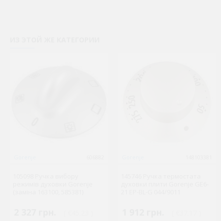
ИЗ ЭТОЙ ЖЕ КАТЕГОРИИ
Gorenje
606882
Gorenje
148103381
105098 Ручка вибору
145746 Ручка термостата
режимів духовки Gorenje
духовки плити Gorenje GE6-
(заміна 163100, 585381)
21 EP-BL-G 044/9011
2 327 грн.
1 912 грн.
( €45.23 )
( €37.17 )