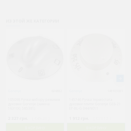
ИЗ ЭТОЙ ЖЕ КАТЕГОРИИ
Gorenje
606882
Gorenje
148103381
105098 Ручка вибору режимів
145746 Ручка термостата
духовки Gorenje (заміна
духовки плити Gorenje GE6-21
163100, 585381)
EP-BL-G 044/9011
2 327 грн.
( €45.23 )
1 912 грн.
( €37.17 )
В КОРЗИНУ
В КОРЗИНУ