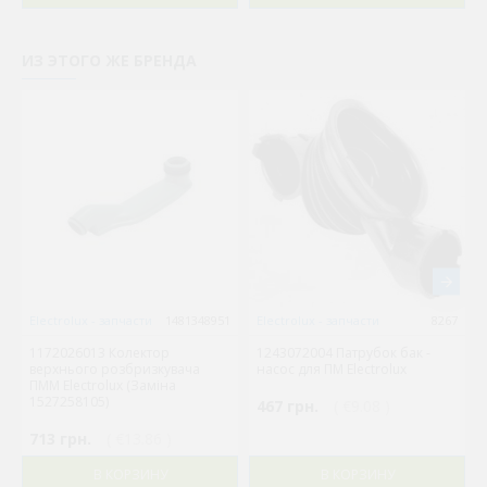
ИЗ ЭТОГО ЖЕ БРЕНДА
Electrolux - запчасти
1481348951
Electrolux - запчасти
8267
1172026013 Колектор
1243072004 Патрубок бак -
верхнього розбризкувача
насос для ПМ Electrolux
ПММ Electrolux (Заміна
1527258105)
467 грн.
( €9.08 )
713 грн.
( €13.86 )
В КОРЗИНУ
В КОРЗИНУ