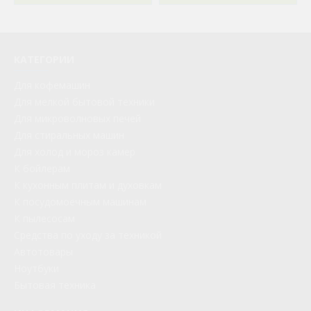
КАТЕГОРИИ
Для кофемашин
Для мелкой бытовой техники
Для микроволновых печей
Для стиральных машин
Для холод и мороз камер
К бойлерам
К кухонным плитам и духовкам
К посудомоечным машинам
К пылесосам
Средства по уходу за техникой
Автотовары
Ноутбуки
Бытовая техника