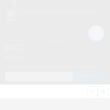
0
Замена термостата для холодильника без вызова мастера
0
КНОПКА
ЗВ'ЯЗКУ
© “Myspares” 2026. Все права защищены
ПОДПИСКА
Не пропустите акции и скидки, подпишитесь на рассылку
ПОДПИСАТЬСЯ
Мною прочитаны и я даю согласие с документом
Политика конфиденциальности