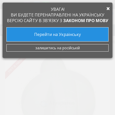
+38 097 505 55 66
ЯЗЫК
×
УВАГА!
0
ВИ БУДЕТЕ ПЕРЕНАПРАВЛЕНІ НА УКРАЇНСЬКУ
ВЕРСІЮ САЙТУ В ЗВ'ЯЗКУ З
ЗАКОНОМ ПРО МОВУ
Запчасти к бытовой технике
Перейти на Українську
Запчасти к кухонным плитам и духовкам
Ручки регул
залишитись на російській
Нет в наличии