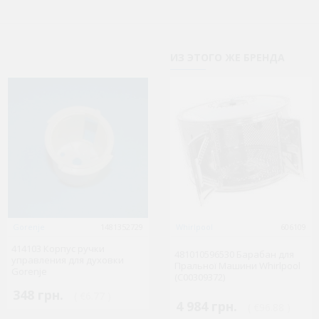
AKP237IX05
AKP237IX05
ИЗ ЭТОГО ЖЕ БРЕНДА
AKP237IX05
AKP237IX05
AKP237IX05
AKP237IX06
AKP237IX07OVENSWP
AKP237IX07OVENSWP
AKP24105IX
Gorenje
1481352729
Gorenje
Whirlpool
1481352373
606109
414103 Корпус ручки
AKP24105IX
441174 Ручка відкривання
481010596530 Барабан для
управления для духовки
дверей духовки Gorenje
Пральної Машини Whirlpool
Gorenje
AKP24105IX
(C00309372)
348 грн.
2 064 грн.
( €6.77 )
( €40.11 )
AKP24105IX
4 984 грн.
( €96.88 )