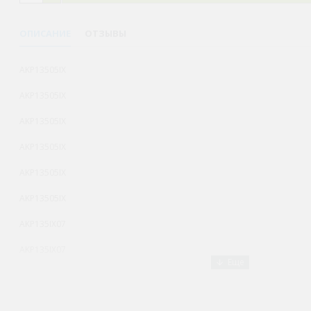
ОПИСАНИЕ
ОТЗЫВЫ
AKP13505IX
AKP13505IX
AKP13505IX
AKP13505IX
AKP13505IX
AKP13505IX
AKP135IX07
AKP135IX07
AKP135IX07
AKP135IX07