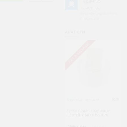
Гарантия
качества
Сертифицированная
продукция
АНАЛОГИ
Нет в наличии
Не
Electrolux - запчасти
9270
S
P
Ручка подачі газу плити
х
Electrolux 140001957020
D
156 грн.
1
( €3.04 )