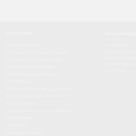
КАТЕГОРИИ
ИНФОРМАЦИ
Для кофемашин
О магазине
Доставка и оп
Для мелкой бытовой техники
Обмен и возв
Для микроволновых печей
Производител
Для стиральных машин
Контакты
Для холод и мороз камер
К бойлерам
К кухонным плитам и духовкам
К посудомоечным машинам
К пылесосам
Средства по уходу за техникой
Автотовары
Ноутбуки
Бытовая техника