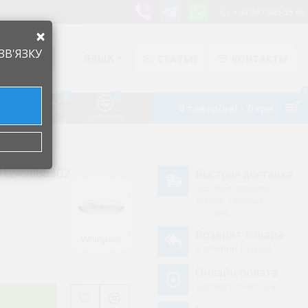
+38 097 505 55 66
×
ЗВ'ЯЗКУ
ЯЗЫК
СТАТЬИ
КОНТАКТЫ
0
0
0
0 товар(ов) - 0 грн.
Список
Аккаунт
Сравнения
желаний
81249868302
Быстрая доставка
Срочная отправка
товара, удобные
условия
Возврат товара
Whirlpool
В течении 14 дней
Онлайн оплата
Удобно и безопасно