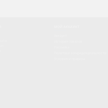
AKP24105IX
AKP24105IX
AKP24105IX
Я
МОЙ АККАУНТ
AKP250IX
Аккаунт
AKP250IX
лата
История заказов
рат
Рассылка
AKP250IX
и
Политики конфиденциальности
AKP250IX
Условия и правила
AKP250IX
AKP250IX
AKP250IX
AKP250IX
AKP250IX