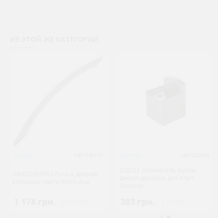
ИЗ ЭТОЙ ЖЕ КАТЕГОРИИ
Zanussi
1481348935
Gorenje
1481352644
228233 Держатель ручки
140002059057 Ручка дверей
двери духовки для плит
кухонної плити Electrolux
Gorenje
1 178 грн.
383 грн.
( €22.90 )
( €7.45 )