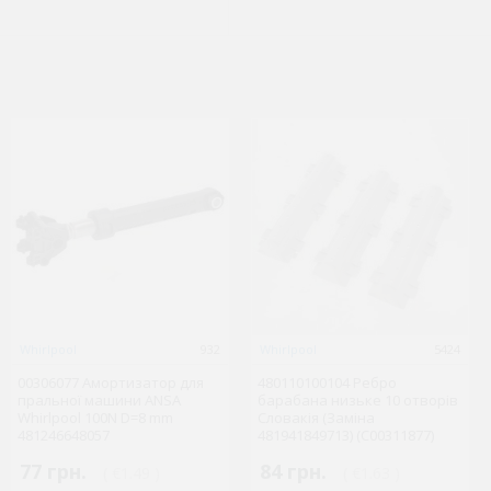
BEKO
Whirlpool
1481358033
932
Gorenje
Whirlpool
1481353723
5424
458300003 Ручка
00306077 Амортизатор для
480110100104 Ребро
466487 Тримач ручки
відкривання дверей для
пральної машини ANSA
барабана низьке 10 отворів
духовки Hisense/Gorenje
кухонних плит BEKO
Whirlpool 100N D=8 mm
Словакія (Заміна
481246648057
481941849713) (C00311877)
626 грн.
280 грн.
( €12.16 )
( €5.45 )
77 грн.
84 грн.
( €1.49 )
( €1.63 )