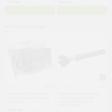
720 грн.
( €14.00 )
566 грн.
( €11.00 )
В КОРЗИНУ
В КОРЗИНУ
ИЗ ЭТОГО ЖЕ БРЕНДА
Whirlpool
606109
Whirlpool
932
481010596530 Барабан для
00306077 Амортизатор для
Пральної Машини Whirlpool
пральної машини ANSA
(C00309372)
Whirlpool 100N D=8 mm
481246648057
4 984 грн.
( €96.88 )