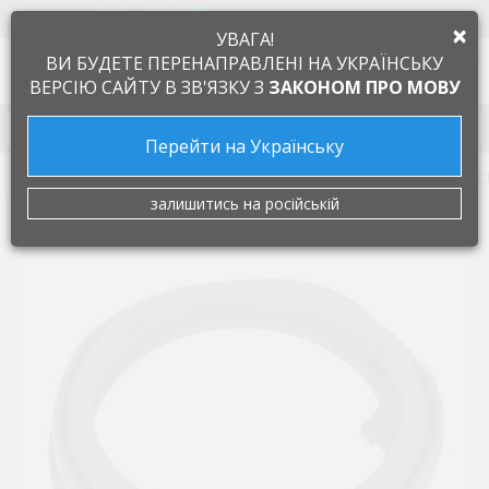
+38 097 505 55 66
ЯЗЫК
×
УВАГА!
0
ВИ БУДЕТЕ ПЕРЕНАПРАВЛЕНІ НА УКРАЇНСЬКУ
ВЕРСІЮ САЙТУ В ЗВ'ЯЗКУ З
ЗАКОНОМ ПРО МОВУ
Запчасти к бытовой технике
Перейти на Українську
Запчасти для стиральных машин
Резина люка, манже
залишитись на російській