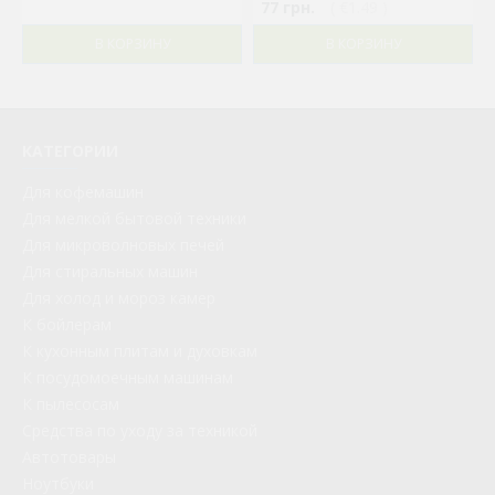
77 грн.
( €1.49 )
В КОРЗИНУ
В КОРЗИНУ
КАТЕГОРИИ
Для кофемашин
Для мелкой бытовой техники
Для микроволновых печей
Для стиральных машин
Для холод и мороз камер
К бойлерам
К кухонным плитам и духовкам
К посудомоечным машинам
К пылесосам
Средства по уходу за техникой
Автотовары
Ноутбуки