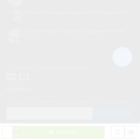
Самостоятельная замена вентилятора для холодильника
0
Замена термостата для холодильника без вызова мастера
0
КНОПКА
ЗВ'ЯЗКУ
© “Myspares” 2026. Все права защищены
ПОДПИСКА
Не пропустите акции и скидки, подпишитесь на рассылку
ПОДПИСАТЬСЯ
Мною прочитаны и я даю согласие с документом
Политика конфиденциальности
В КОРЗИНУ