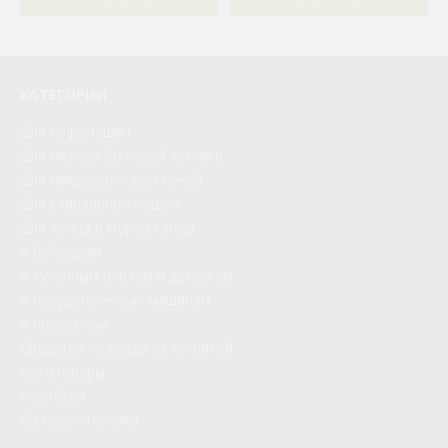
КАТЕГОРИИ
Для кофемашин
Для мелкой бытовой техники
Для микроволновых печей
Для стиральных машин
Для холод и мороз камер
К бойлерам
К кухонным плитам и духовкам
К посудомоечным машинам
К пылесосам
Средства по уходу за техникой
Автотовары
Ноутбуки
Бытовая техника