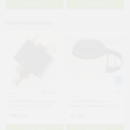
В КОРЗИНУ
В КОРЗИНУ
ИЗ ЭТОГО ЖЕ БРЕНДА
Moulinex
148123684-11
Moulinex
11084
CS-1600004829 Датчик тиску
FS-9100027336 Колба з
парогенератора Moulinex
кришкою кавоварки Moulinex
1 007 грн.
( €19.58 )
713 грн.
( €13.85 )
В КОРЗИНУ
В КОРЗИНУ