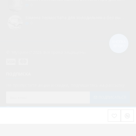
0
Замена термостата для холодильника без вызова мастера
0
КНОПКА
ЗВ'ЯЗКУ
© “Myspares” 2026. Все права защищены
ПОДПИСКА
Не пропустите акции и скидки, подпишитесь на рассылку
ПОДПИСАТЬСЯ
Мною прочитаны и я даю согласие с документом
Политика конфиденциальности