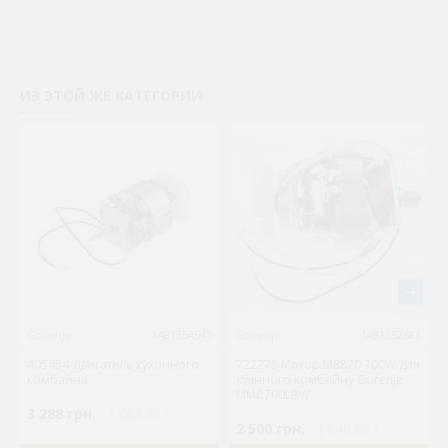
ИЗ ЭТОЙ ЖЕ КАТЕГОРИИ
Новый то
Gorenje
1481354541
Gorenje
1481352683
405454 Двигатель кухонного
722275 Мотор M8820 700W для
комбайна
кухнного комбайну Gorenje
MMC700LBW
3 288 грн.
( €63.90 )
2 500 грн.
( €48.60 )