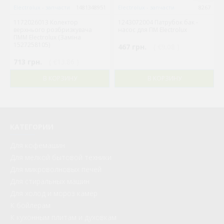
Electrolux - запчасти
1481348951
Electrolux - запчасти
8267
1172026013 Колектор
1243072004 Патрубок бак -
верхнього розбризкувача
насос для ПМ Electrolux
ПММ Electrolux (Заміна
1527258105)
467 грн.
( €9.08 )
713 грн.
( €13.86 )
В КОРЗИНУ
В КОРЗИНУ
КАТЕГОРИИ
Для кофемашин
Для мелкой бытовой техники
Для микроволновых печей
Для стиральных машин
Для холод и мороз камер
К бойлерам
К кухонным плитам и духовкам