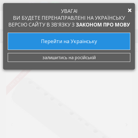
+38 097 505 55 66
ЯЗЫК
×
УВАГА!
0
ВИ БУДЕТЕ ПЕРЕНАПРАВЛЕНІ НА УКРАЇНСЬКУ
ВЕРСІЮ САЙТУ В ЗВ'ЯЗКУ З
ЗАКОНОМ ПРО МОВУ
Запчасти к бытовой технике
Перейти на Українську
Запчасти для стиральных машин
Ребра барабана (ак
залишитись на російській
Нет в наличии