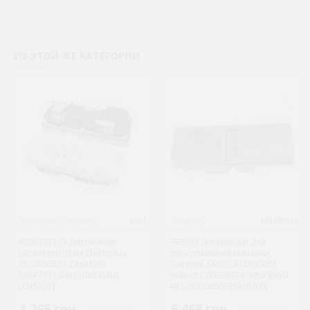
ИЗ ЭТОЙ ЖЕ КАТЕГОРИИ
Electrolux - запчасти
3351
Gorenje
148130513
4055393179 Диспенсер
792917 Диспенсер для
(дозатор) ПММ Electrolux
посудомийної машини
1520806504 ZANUSSI
Gorenje SMEG 812890061
50247911006 [DIS000ZN]
Indesit C00320734, Whirlpool
[ZN6701]
481290508669 [SM6700]
1 265 грн.
5 468 грн.
( €24.58 )
( €106.28 )