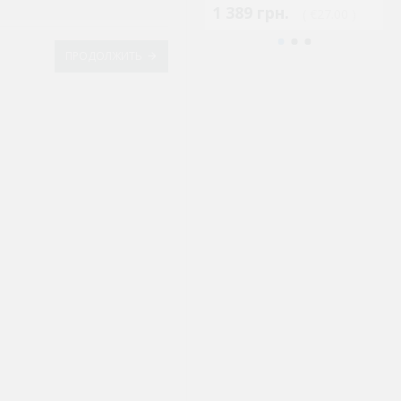
1 389 грн.
4
( €27.00 )
ПРОДОЛЖИТЬ