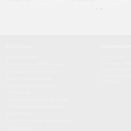
КАТЕГОРИИ
ИНФОРМАЦИ
Для кофемашин
О магазине
Доставка и оп
Для мелкой бытовой техники
Обмен и возв
Для микроволновых печей
Производител
Для стиральных машин
Контакты
Для холод и мороз камер
К бойлерам
К кухонным плитам и духовкам
К посудомоечным машинам
К пылесосам
Средства по уходу за техникой
Автотовары