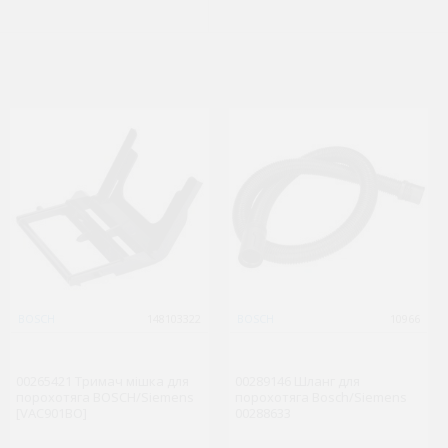
Whirlpool
BOSCH
148105586
148103322
Indesit
BOSCH
12904
10966
C00054930 Диспенсер для
C00098134 Кришка
посудомийки Whirlpool
00265421 Тримач мішка для
деспенсера для ПММ EVO3
00289146 Шланг для
(482000026913)
порохотяга BOSCH/Siemens
(482000028268)
порохотяга Bosch/Siemens
[VAC901BO]
00288633
1 196 грн.
726 грн.
( €23.25 )
( €14.11 )