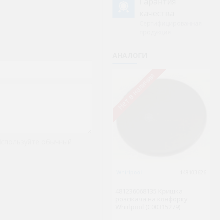
Гарантия
качества
Сертифицированная
продукция
АНАЛОГИ
Нет в наличии
Не
Используйте обычный
Whirlpool
148103626
El
481236068135 Кришка
Ко
розсікача на конфорку
пы
Whirlpool (C00315279)
Za