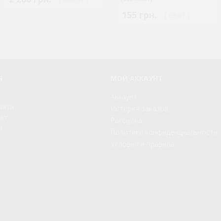
155 грн.
( €3.01 )
Я
МОЙ АККАУНТ
Аккаунт
лата
История заказов
рат
Рассылка
и
Политики конфиденциальности
Условия и правила