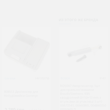
ИЗ ЭТОГО ЖЕ БРЕНДА
Gorenje
1481353750
Indesit
BOSCH
8157
9147
BO5007 Амортизатор 1шт
C00041088 Пробка
для пральної машини
808553 Диспенсер для
контейнера для солі ПММ
Bosch/Siemens 90N
посудомийки Gorenje
(482000026429)
квадратний D=10+13 mm з
втулками (в упаковці 3 шт)
00673541, 00660865, 004840350
2 280 грн.
503 грн.
[00306057]
( €44.31 )
( €9.77 )