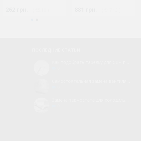
262 грн.
881 грн.
( €5.10 )
( €17.13 )
ПОСЛЕДНИЕ СТАТЬИ
Как подобрать тарелку для СВЧ-печи
0
Самостоятельная замена вентилятора для холодильника
0
Замена термостата для холодильника без вызова мастера
0