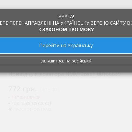
УВАГА!
ЕТЕ ПЕРЕНАПРАВЛЕНІ НА УКРАЇНСЬКУ ВЕРСІЮ САЙТУ В 
З
ЗАКОНОМ ПРО МОВУ
Перейти на Українську
а
Обмен и возврат
Производители
Статьи
Контакты
тор) миющего средства
Привід для дозатора ПММ Bosch 0016
залишитись на російській
Привід для дозатора ПММ Bosch 00166635
772 грн.
( €15.00 )
Нет в наличии
1589439836831
КОД:
ПРОСМОТРОВ: 19732