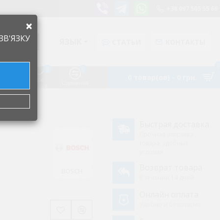
+38 097 505 55 66
×
ЗВ'ЯЗКУ
ЯЗЫК
СТАТЬИ
КОНТАКТЫ
0
0
0
0 товар(ов) - 0 грн.
Список
Аккаунт
Сравнения
желаний
6635
Быстрая доставка
Срочная отправка
товара, удобные
условия
Возврат товара
BOSCH
В течении 14 дней
Онлайн оплата
Удобно и безопасно