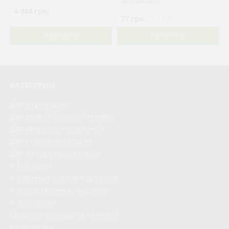
481246648057
4 984 грн.
( €96.88 )
77 грн.
( €1.49 )
В КОРЗИНУ
В КОРЗИНУ
КАТЕГОРИИ
Для кофемашин
Для мелкой бытовой техники
Для микроволновых печей
Для стиральных машин
Для холод и мороз камер
К бойлерам
К кухонным плитам и духовкам
К посудомоечным машинам
К пылесосам
Средства по уходу за техникой
Автотовары