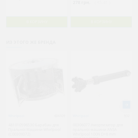
278 грн.
( €5.41 )
В КОРЗИНУ
В КОРЗИНУ
ИЗ ЭТОГО ЖЕ БРЕНДА
Whirlpool
606109
Whirlpool
932
481010596530 Барабан для
00306077 Амортизатор для
Пральної Машини Whirlpool
пральної машини ANSA
(C00309372)
Whirlpool 100N D=8 mm