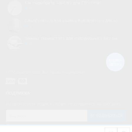
Как подобрать тарелку для СВЧ-печи
0
Самостоятельная замена вентилятора для холодильника
0
Замена термостата для холодильника без вызова мастера
0
КНОПКА
ЗВ'ЯЗКУ
© “Myspares” 2026. Все права защищены
ПОДПИСКА
Не пропустите акции и скидки, подпишитесь на рассылку
ПОДПИСАТЬСЯ
Мною прочитаны и я даю согласие с документом