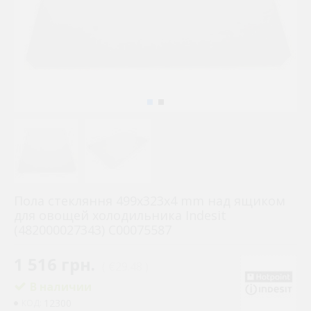
Пола стекляння 499x323x4 mm над ящиком
для овощей холодильника Indesit
(482000027343) C00075587
1 516 грн.
( €29.48 )
В наличии
12300
КОД: