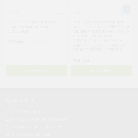
Indesit
14214
Indesit
16100
00101272 Резина люка для
00306083 Амортизатор для
пральної машини Indesit
пральної машини PHILCO 2 шт
C00200958
комплект Пластиковий чорний
товстий - 1 Короткий:
113800477 - 050562 120 N + 1
566 грн.
( €11.00 )
Довгий: 113800478 - 050560
100 N C00050562 [167PH03]
169 грн.
( €3.28 )
В КОРЗИНУ
В КОРЗИНУ
КАТЕГОРИИ
Для кофемашин
Для мелкой бытовой техники
Для микроволновых печей
Для стиральных машин