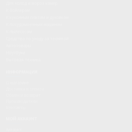
Для холод и мороз камер
К бойлерам
К кухонным плитам и духовкам
К посудомоечным машинам
К пылесосам
Средства по уходу за техникой
Автотовары
Ноутбуки
Бытовая техника
ИНФОРМАЦИЯ
О магазине
Доставка и оплата
Обмен и возврат
Производители
Контакты
МОЙ АККАУНТ
Аккаунт