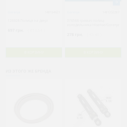
Gorenje
148134621
Gorenje
1481352287
126928 Полиця на двері
376588 тримач полиці
холодильника Hisense/Gorenje
697 грн.
( €13.54 )
278 грн.
( €5.41 )
В КОРЗИНУ
В КОРЗИНУ
ИЗ ЭТОГО ЖЕ БРЕНДА