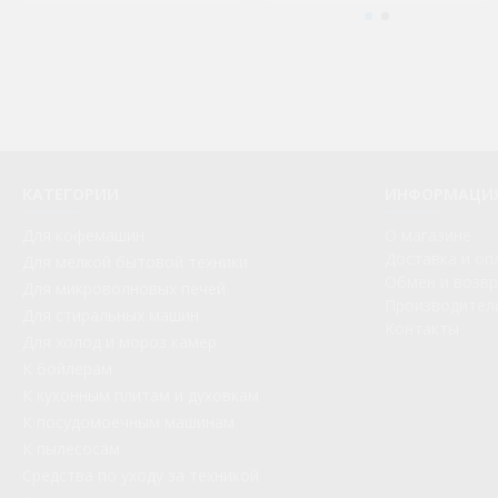
КАТЕГОРИИ
ИНФОРМАЦИ
Для кофемашин
О магазине
Доставка и оп
Для мелкой бытовой техники
Обмен и возв
Для микроволновых печей
Производител
Для стиральных машин
Контакты
Для холод и мороз камер
К бойлерам
К кухонным плитам и духовкам
К посудомоечным машинам
К пылесосам
Средства по уходу за техникой