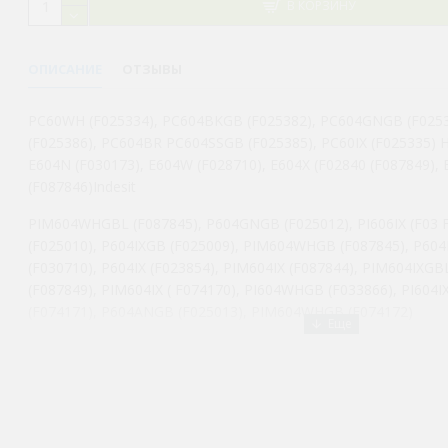
В КОРЗИНУ
ОПИСАНИЕ
ОТЗЫВЫ
PC60WH (F025334), PC604BKGB (F025382), PC604GNGB (F025
(F025386), PC604BR PC604SSGB (F025385), PC60IX (F025335) H
E604N (F030173), E604W (F028710), E604X (F02840 (F087849), 
(F087846)Indesit
PIM604WHGBL (F087845), P604GNGB (F025012), PІ606IX (F03
(F025010), P604IXGB (F025009), PIM604WHGB (F087845), P60
(F030710), P604IX (F023854), PIM604IX (F087844), PIM604IXGB
(F087849), PIM604IX ( F074170), PI604WHGB (F033866), PI604
(F074171), P604ANGB (F025013), PIM604WHGB (F074172)