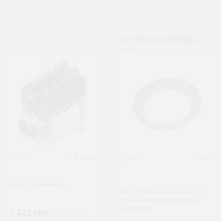
ИЗ ЭТОГО ЖЕ БРЕНДА
Gorenje
1481350709
BEKO
Indesit
1481356894
14214
263900005 Перемикач
режимів духовки 5 положень
229617 перемикач
EGO 46.25866.515 Beko
00101272 Резина люка для
(C00914370)
пральної машини Indesit
C00200958
2 822 грн.
754 грн.
( €54.84 )
( €14.65 )