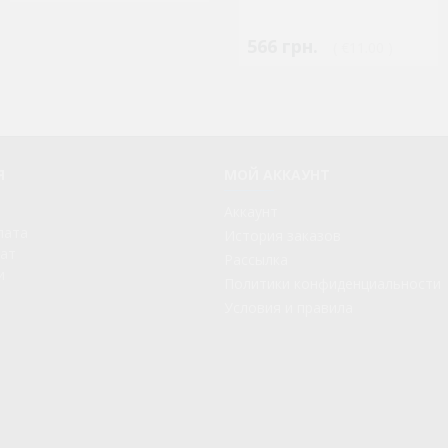
566 грн.
( €11.00 )
Я
МОЙ АККАУНТ
Аккаунт
лата
История заказов
рат
Рассылка
и
Политики конфиденциальности
Условия и правила