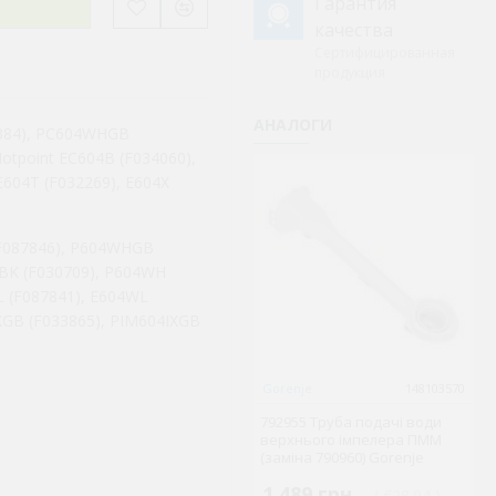
Гарантия
качества
Сертифицированная
продукция
АНАЛОГИ
384), PC604WHGB
otpoint EC604B (F034060),
E604T (F032269), E604X
 F087846), P604WHGB
4BK (F030709), P604WH
L (F087841), E604WL
IXGB (F033865), PIM604IXGB
Gorenje
148103570
T
792955 Труба подачі води
34
верхнього імпелера ПММ
T
(заміна 790960) Gorenje
G
1 489 грн.
5
( €28.94 )