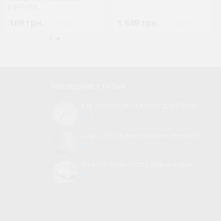
[167PH03]
169 грн.
1 549 грн.
( €3.28 )
( €30.10 )
ПОСЛЕДНИЕ СТАТЬИ
Как подобрать тарелку для СВЧ-печи
0
Самостоятельная замена вентилятора для холодильника
0
Замена термостата для холодильника без вызова мастера
0