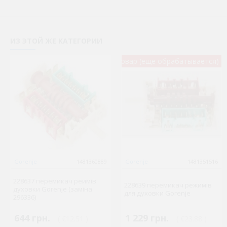
ИЗ ЭТОЙ ЖЕ КАТЕГОРИИ
Новый товар (еще обрабатывается)
Gorenje
1481360889
Gorenje
1481351516
228637 перемикач реимів
228639 перемикач режимів
духовки Gorenje (заміна
для духовки Gorenje
296336)
644 грн.
1 229 грн.
( €12.51 )
( €23.88 )