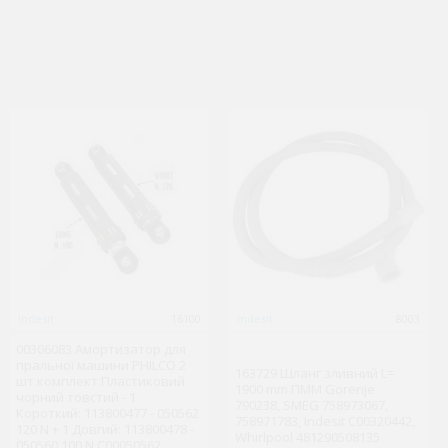
Gorenje
Indesit
2316
16100
Gorenje
Indesit
1481348914
8003
00306083 Амортизатор для
296288 Перемикач режимів
пральної машини PHILCO 2
296345 Перемикач режимів
духовки Gorenje (Заміна
163729 Шланг зливний L=
шт комплект Пластиковий
духовки 5 положень Gorenje
618130)
1900 mm ПММ Gorenje
чорний товстий - 1
790238, SMEG 758973067,
Короткий: 113800477 - 050562
758971783, Indesit C00320442,
931 грн.
1 344 грн.
120 N + 1 Довгий: 113800478 -
( €18.10 )
( €26.12 )
Whirlpool 481290508135
050560 100 N C00050562