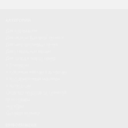
КАТЕГОРИИ
Для кофемашин
Для мелкой бытовой техники
Для микроволновых печей
Для стиральных машин
Для холод и мороз камер
К бойлерам
К кухонным плитам и духовкам
К посудомоечным машинам
К пылесосам
Средства по уходу за техникой
Автотовары
Ноутбуки
Бытовая техника
ИНФОРМАЦИЯ