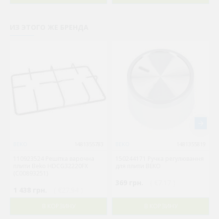
ИЗ ЭТОГО ЖЕ БРЕНДА
BEKO
1481355783
BEKO
1481355819
110923524 Решітка варочна
150244171 Ручка регулювання
плити Beko HDCG32220FX
для плити BEKO
(C00893251)
369 грн.
( €7.17 )
1 438 грн.
( €27.94 )
В КОРЗИНУ
В КОРЗИНУ