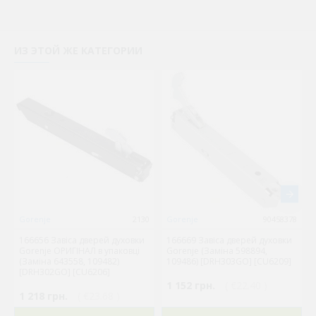
ИЗ ЭТОЙ ЖЕ КАТЕГОРИИ
Gorenje
2130
Gorenje
90458378
166656 Завіса дверей духовки
166669 Завіса дверей духовки
Gorenje ОРИГІНАЛ в упаковці
Gorenje (Заміна 598894,
(Заміна 643558, 109482)
109486) [DRH303GO] [CU6209]
[DRH302GO] [CU6206]
1 152 грн.
( €22.40 )
1 218 грн.
( €23.68 )