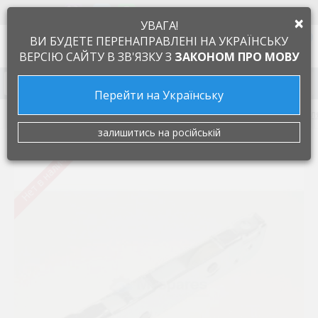
+38 097 505 55 66
ЯЗЫК
×
УВАГА!
0
ВИ БУДЕТЕ ПЕРЕНАПРАВЛЕНІ НА УКРАЇНСЬКУ
ВЕРСІЮ САЙТУ В ЗВ'ЯЗКУ З
ЗАКОНОМ ПРО МОВУ
Запчасти к бытовой технике
Перейти на Українську
Запчасти к кухонным плитам и духовкам
Завеса, петл
залишитись на російській
Нет в наличии