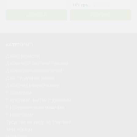
169 грн.
( €3.28 )
В КОРЗИНУ
В КОРЗИНУ
КАТЕГОРИИ
Для кофемашин
Для мелкой бытовой техники
Для микроволновых печей
Для стиральных машин
Для холод и мороз камер
К бойлерам
К кухонным плитам и духовкам
К посудомоечным машинам
К пылесосам
Средства по уходу за техникой
Автотовары
Ноутбуки