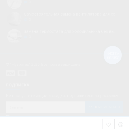
0
Самостоятельная замена вентилятора для холодильника
0
Замена термостата для холодильника без вызова мастера
0
КНОПКА
ЗВ'ЯЗКУ
© “Myspares” 2026. Все права защищены
ПОДПИСКА
Не пропустите акции и скидки, подпишитесь на рассылку
ПОДПИСАТЬСЯ
Мною прочитаны и я даю согласие с документом
Политика конфиденциальности