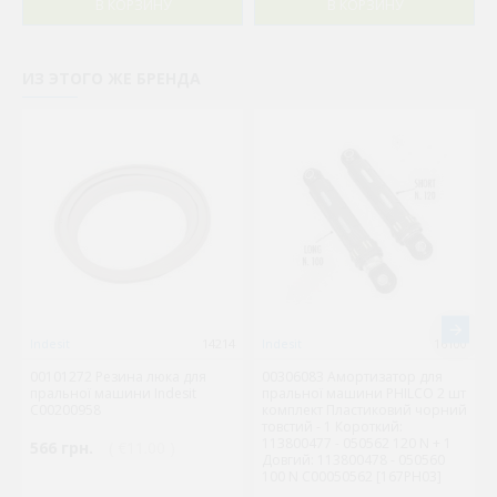
В КОРЗИНУ
В КОРЗИНУ
ИЗ ЭТОГО ЖЕ БРЕНДА
Indesit
14214
Indesit
16100
00101272 Резина люка для
00306083 Амортизатор для
пральної машини Indesit
пральної машини PHILCO 2 шт
C00200958
комплект Пластиковий чорний
товстий - 1 Короткий:
113800477 - 050562 120 N + 1
566 грн.
( €11.00 )
Довгий: 113800478 - 050560
100 N C00050562 [167PH03]