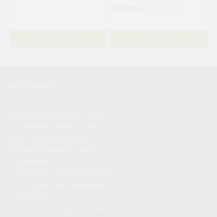
605 грн.
( €11.76 )
В КОРЗИНУ
В КОРЗИНУ
КАТЕГОРИИ
Для кофемашин
Для мелкой бытовой техники
Для микроволновых печей
Для стиральных машин
Для холод и мороз камер
К бойлерам
К кухонным плитам и духовкам
К посудомоечным машинам
К пылесосам
Средства по уходу за техникой