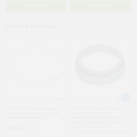
В КОРЗИНУ
В КОРЗИНУ
ИЗ ЭТОГО ЖЕ БРЕНДА
LG
10915
LG
606530
2W20017C Хомут для фіксації
GSK000LG Резина люка для
резини люка зовнішній для
пральної машини LG
пральної машини LG
4986ER1003A (MDS63972301,
4986ER1005A, 4986ER1005D)
(D1074FB, WD10120FD
76 грн.
( €1.47 )
[117EG00] [00101309] [LG3000]