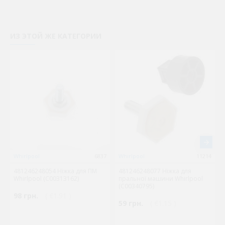
ИЗ ЭТОЙ ЖЕ КАТЕГОРИИ
Whirlpool
6837
Whirlpool
11214
481246248054 Ніжка для ПМ
481246248077 Ніжка для
Whirlpool (C00313162)
пральної машини Whirlpool
(C00340795)
98 грн.
( €1.91 )
59 грн.
( €1.15 )