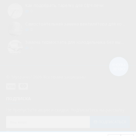
Как подобрать тарелку для СВЧ-печи
0
Самостоятельная замена вентилятора для холодильника
0
Замена термостата для холодильника без вызова мастера
0
КНОПКА
ЗВ'ЯЗКУ
© “Myspares” 2026. Все права защищены
ПОДПИСКА
Не пропустите акции и скидки, подпишитесь на рассылку
ПОДПИСАТЬСЯ
Мною прочитаны и я даю согласие с документом