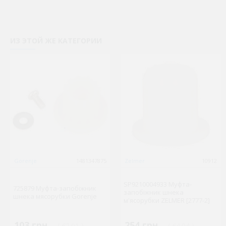
ИЗ ЭТОЙ ЖЕ КАТЕГОРИИ
Gorenje
1481347875
Zelmer
10912
SP9210004933 Муфта-
725879 Муфта-запобіжник
запобіжник шнека
шнека мясорубки Gorenje
м'ясорубки ZELMER [2777-2]
103 грн.
254 грн.
( €2.01 )
( €4.94 )