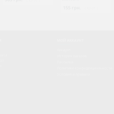
155 грн.
( €3.01 )
Я
МОЙ АККАУНТ
Аккаунт
лата
История заказов
рат
Рассылка
и
Политики конфиденциальности
Условия и правила