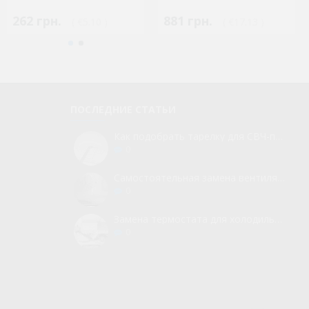
262 грн.
881 грн.
( €5.10 )
( €17.13 )
ПОСЛЕДНИЕ СТАТЬИ
Как подобрать тарелку для СВЧ-печи
0
Самостоятельная замена вентилятора для холодильника
0
Замена термостата для холодильника без вызова мастера
0