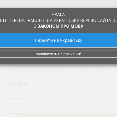
УВАГА!
ЕТЕ ПЕРЕНАПРАВЛЕНІ НА УКРАЇНСЬКУ ВЕРСІЮ САЙТУ В 
З
ЗАКОНОМ ПРО МОВУ
Перейти на Українську
а
Обмен и возврат
Производители
Статьи
Контакты
я м'ясорубок
Шестерні, муфти
MGR912BO Муфта запобіжник
залишитись на російській
MGR912BO Муфта запобіжник мясорубки BOSC
оригінал без отвору
39 грн.
( €0.77 )
В наличии
788
КОД:
ПРОСМОТРОВ: 19740