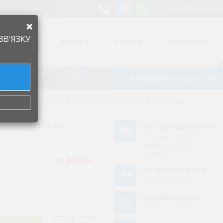
+38 097 505 55 66
×
ЗВ'ЯЗКУ
ЯЗЫК
СТАТЬИ
КОНТАКТЫ
0
0
0
0 товар(ов) - 0 грн.
Список
Аккаунт
Сравнения
желаний
 мясорубки BOSCH 00418076 не оригінал без отвору
H 00418076 не
Быстрая доставка
Срочная отправка
товара, удобные
условия
Возврат товара
В течении 14 дней
BOSCH
Онлайн оплата
Удобно и безопасно