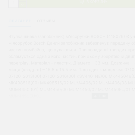
В КОРЗИНУ
ОПИСАНИЕ
ОТЗЫВЫ
Втулка шнека (запобіжник) м'ясорубки BOSСH (418076) Є ун
м'ясорубок Bosch Даний запобіжник забезпечує передачу об
частин комбайна, що рухаються. При попаданні твердих пр
обламується одна з його частин, при цьому зберігаючи двиг
перегріву. Матеріал – пластик. Діаметр – 33 мм. Довжина –
місця (квадрат) – 15.5 х 15.5 мм. Подходит к моделям: 071
0712012013(00) 0712012016(00) KSV4401NE/06 MK445046(
MK498516(00) MK498516/02 MUM4406/02 MUM4406/03 M
MUM4450 (01) MUM4450/00 MUM4450/02 MUM4450EU/01 
MUM4450EU/03