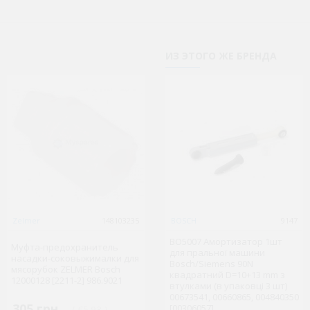
ИЗ ЭТОГО ЖЕ БРЕНДА
ХИТ ПРОДАЖ
Zelmer
148103235
Zelmer
BOSCH
90458447
9147
Муфта-предохранитель
BO5007 Амортизатор 1шт
Муфта-предохранитель
шнека для мясорубки
для пральної машини
насадки-соковыжималки для
неоригинал ZELMER, Bosch
Bosch/Siemens 90N
мясорубок ZELMER Bosch
00792328, 00756993, Philips
квадратний D=10+13 mm з
12000128 [2211-2] 986.9021
996500043314 86.1203
втулками (в упаковці 3 шт)
00673541, 00660865, 004840350
305 грн.
24 грн.
[00306057]
( €5.93 )
( €0.47 )