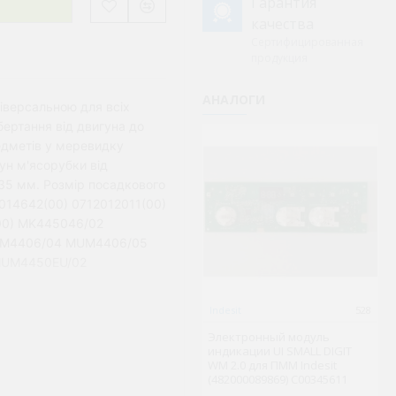
Гарантия
качества
Сертифицированная
продукция
АНАЛОГИ
іверсальною для всіх
ертання від двигуна до
Не
едметів у меревидку
ун м'ясорубки від
 35 мм. Розмір посадкового
0014642(00) 0712012011(00)
00) MK445046/02
UM4406/04 MUM4406/05
MUM4450EU/02
Indesit
528
Wh
Электронный модуль
Э
индикации UI SMALL DIGIT
с
WM 2.0 для ПММ Indesit
Wh
(482000089869) C00345611
(з