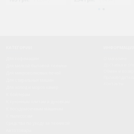
КАТЕГОРИИ
ИНФОРМАЦИ
Для кофемашин
О магазине
Доставка и оп
Для мелкой бытовой техники
Обмен и возв
Для микроволновых печей
Производител
Для стиральных машин
Контакты
Для холод и мороз камер
К бойлерам
К кухонным плитам и духовкам
К посудомоечным машинам
К пылесосам
Средства по уходу за техникой
Автотовары