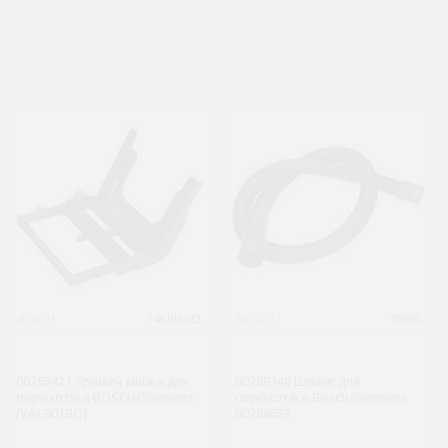
Zelmer
BOSCH
90458441
148103322
Gorenje
BOSCH
606275
10966
Муфта-предохранитель
шнека для мясорубки
Муфта-предохранитель
оригинал ZELMER, Bosch
00265421 Тримач мішка для
шнека неоригинал
00289146 Шланг для
00792328, 00756993, Philips
порохотяга BOSCH/Siemens
мясорубки Gorenje 725879
порохотяга Bosch/Siemens
996500043314 86.1203
[VAC901BO]
00288633
59 грн.
75 грн.
( €1.14 )
( €1.45 )