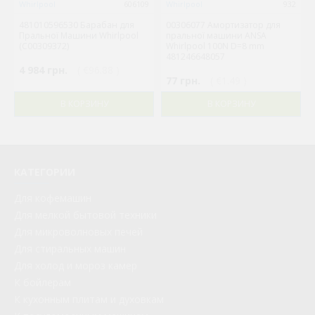
Whirlpool
606109
Whirlpool
932
481010596530 Барабан для
00306077 Амортизатор для
Пральної Машини Whirlpool
пральної машини ANSA
(C00309372)
Whirlpool 100N D=8 mm
481246648057
4 984 грн.
( €96.88 )
77 грн.
( €1.49 )
В КОРЗИНУ
В КОРЗИНУ
КАТЕГОРИИ
Для кофемашин
Для мелкой бытовой техники
Для микроволновых печей
Для стиральных машин
Для холод и мороз камер
К бойлерам
К кухонным плитам и духовкам