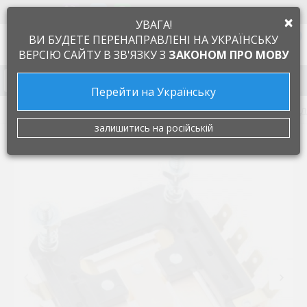
+38 097 505 55 66
ЯЗЫК
×
УВАГА!
0
ВИ БУДЕТЕ ПЕРЕНАПРАВЛЕНІ НА УКРАЇНСЬКУ
ВЕРСІЮ САЙТУ В ЗВ'ЯЗКУ З
ЗАКОНОМ ПРО МОВУ
Запчасти к бытовой технике
Перейти на Українську
Запчасти для мелкой бытовой техники
Запчастини дл
залишитись на російській